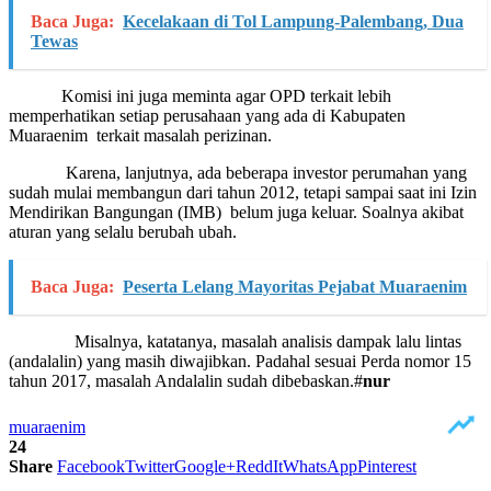
Baca Juga:
Kecelakaan di Tol Lampung-Palembang, Dua
Tewas
Komisi ini juga meminta agar OPD terkait lebih
memperhatikan setiap perusahaan yang ada di Kabupaten
Muaraenim terkait masalah perizinan.
Karena, lanjutnya, ada beberapa investor perumahan yang
sudah mulai membangun dari tahun 2012, tetapi sampai saat ini Izin
Mendirikan Bangungan (IMB) belum juga keluar. Soalnya akibat
aturan yang selalu berubah ubah.
Baca Juga:
Peserta Lelang Mayoritas Pejabat Muaraenim
Misalnya, katatanya, masalah analisis dampak lalu lintas
(andalalin) yang masih diwajibkan. Padahal sesuai Perda nomor 15
tahun 2017, masalah Andalalin sudah dibebaskan.#
nur
muaraenim
24
Share
Facebook
Twitter
Google+
ReddIt
WhatsApp
Pinterest