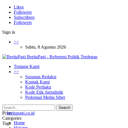
Likes
Followers
Subscribers
Followers
Sign in
>>
Sabtu, 8 Agustus 2026
BeritaPagi - Referensi Politik Terdepan
Tentang Kami
>>
Susunan Redaksi
Kontak Kami
Kode Perilaku
Kode Etik Jurnalistik
Pedoman Media Siber
Posts
Categories
Home
Tags
Hukrim