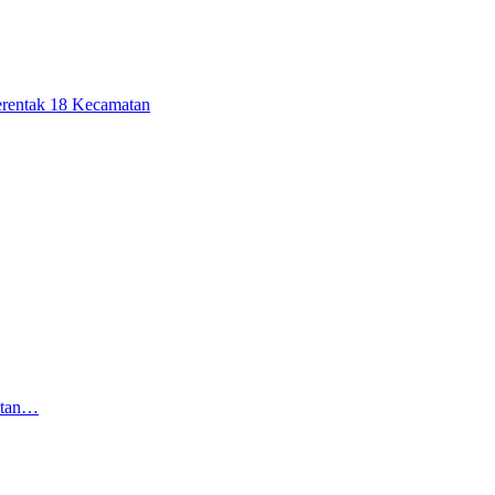
erentak 18 Kecamatan
atan…