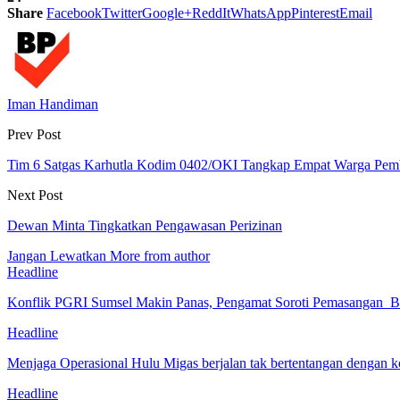
Share
Facebook
Twitter
Google+
ReddIt
WhatsApp
Pinterest
Email
Iman Handiman
Prev Post
Tim 6 Satgas Karhutla Kodim 0402/OKI Tangkap Empat Warga Pem
Next Post
Dewan Minta Tingkatkan Pengawasan Perizinan
Jangan Lewatkan
More from author
Headline
Konflik PGRI Sumsel Makin Panas, Pengamat Soroti Pemasangan B
Headline
Menjaga Operasional Hulu Migas berjalan tak bertentangan denga
Headline