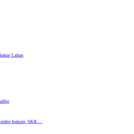
bakar Lahan
aliho
n koridor hukum, SKK…