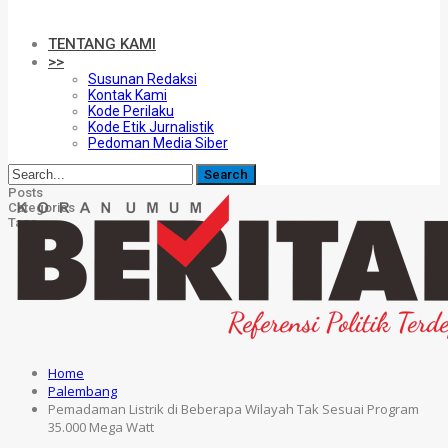
TENTANG KAMI
>>
Susunan Redaksi
Kontak Kami
Kode Perilaku
Kode Etik Jurnalistik
Pedoman Media Siber
Posts
Categories
Tags
Home
Palembang
Pemadaman Listrik di Beberapa Wilayah Tak Sesuai Program
35.000 Mega Watt