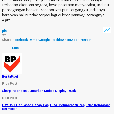
terhadap ekonomi negara, kesejahteraan masyarakat, industri
perdagangan bahkan transportasi pun terganggu. Jadi saya
harapkan hal ini tidak terjadi lagi di kedepannya,” terangnya.
#pit
pln
22
Share
Facebook
Twitter
Google+
ReddIt
WhatsApp
Pinterest
Email
BeritaPagi
Prev Post
Sharp Indonesia Luncurkan Mobile Display Truck
Next Post
ITW Usul Perluasan Genap Ganjil Jadi Pembatasan Penjualan Kendaraan
Bermotor