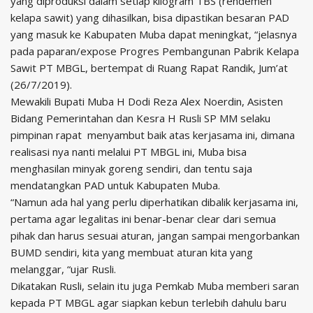
yang diproduksi dalam setiap kilogram TBS (rendemen
kelapa sawit) yang dihasilkan, bisa dipastikan besaran PAD
yang masuk ke Kabupaten Muba dapat meningkat, “jelasnya
pada paparan/expose Progres Pembangunan Pabrik Kelapa
Sawit PT MBGL, bertempat di Ruang Rapat Randik, Jum’at
(26/7/2019).
Mewakili Bupati Muba H Dodi Reza Alex Noerdin, Asisten
Bidang Pemerintahan dan Kesra H Rusli SP MM selaku
pimpinan rapat menyambut baik atas kerjasama ini, dimana
realisasi nya nanti melalui PT MBGL ini, Muba bisa
menghasilan minyak goreng sendiri, dan tentu saja
mendatangkan PAD untuk Kabupaten Muba.
“Namun ada hal yang perlu diperhatikan dibalik kerjasama ini,
pertama agar legalitas ini benar-benar clear dari semua
pihak dan harus sesuai aturan, jangan sampai mengorbankan
BUMD sendiri, kita yang membuat aturan kita yang
melanggar, “ujar Rusli.
Dikatakan Rusli, selain itu juga Pemkab Muba memberi saran
kepada PT MBGL agar siapkan kebun terlebih dahulu baru