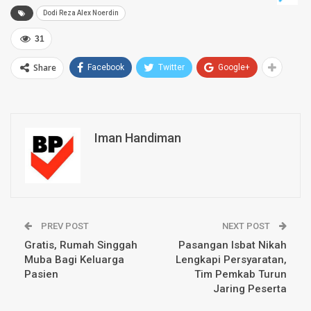
Dodi Reza Alex Noerdin
31
Share
Facebook
Twitter
Google+
Iman Handiman
PREV POST
NEXT POST
Gratis, Rumah Singgah
Pasangan Isbat Nikah
Muba Bagi Keluarga
Lengkapi Persyaratan,
Pasien
Tim Pemkab Turun
Jaring Peserta