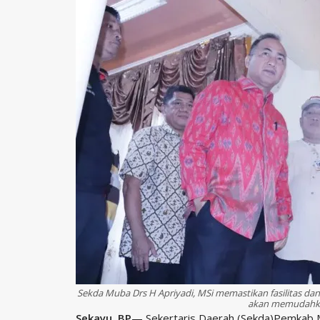
Sekda Muba Drs H Apriyadi, MSi memastikan fasilitas da
akan memudahka
Sekayu, BP
— Sekertaris Daerah (Sekda)Pemkab Mu