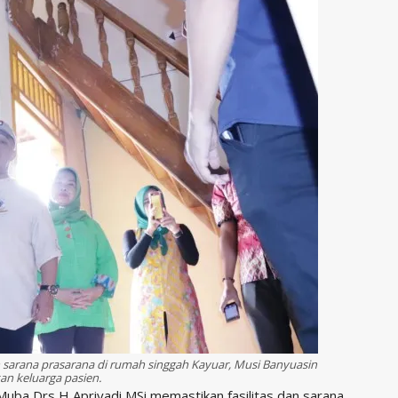
n sarana prasarana di rumah singgah Kayuar, Musi Banyuasin
n keluarga pasien.
ba Drs H Apriyadi MSi memastikan fasilitas dan sarana