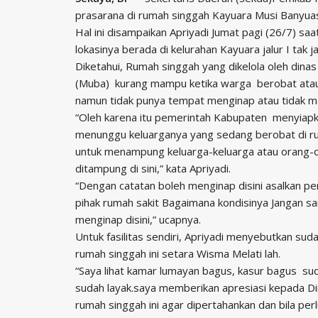
prasarana di rumah singgah Kayuara Musi Banyua
Hal ini disampaikan Apriyadi Jumat pagi (26/7) s
lokasinya berada di kelurahan Kayuara jalur I tak 
Diketahui, Rumah singgah yang dikelola oleh dina
(Muba) kurang mampu ketika warga berobat atau
namun tidak punya tempat menginap atau tidak 
“Oleh karena itu pemerintah Kabupaten menyiapka
menunggu keluarganya yang sedang berobat di ruma
untuk menampung keluarga-keluarga atau orang-
ditampung di sini,” kata Apriyadi.
“Dengan catatan boleh menginap disini asalkan pen
pihak rumah sakit Bagaimana kondisinya Jangan s
menginap disini,” ucapnya.
Untuk fasilitas sendiri, Apriyadi menyebutkan su
rumah singgah ini setara Wisma Melati lah.
“Saya lihat kamar lumayan bagus, kasur bagus sud
sudah layak.saya memberikan apresiasi kepada Di
rumah singgah ini agar dipertahankan dan bila perl