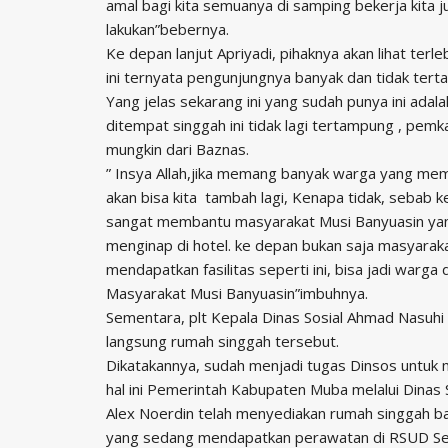
amal bagi kita semuanya di samping bekerja kita 
lakukan”bebernya.
Ke depan lanjut Apriyadi, pihaknya akan lihat te
ini ternyata pengunjungnya banyak dan tidak ter
Yang jelas sekarang ini yang sudah punya ini adal
ditempat singgah ini tidak lagi tertampung , pe
mungkin dari Baznas.
” Insya Allah,jika memang banyak warga yang mem
akan bisa kita tambah lagi, Kenapa tidak, sebab 
sangat membantu masyarakat Musi Banyuasin ya
menginap di hotel. ke depan bukan saja masyara
mendapatkan fasilitas seperti ini, bisa jadi warga
Masyarakat Musi Banyuasin”imbuhnya.
Sementara, plt Kepala Dinas Sosial Ahmad Nasuh
langsung rumah singgah tersebut.
Dikatakannya, sudah menjadi tugas Dinsos untuk
hal ini Pemerintah Kabupaten Muba melalui Dinas
Alex Noerdin telah menyediakan rumah singgah ba
yang sedang mendapatkan perawatan di RSUD Se