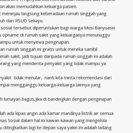
sin akan memudahkan keluarga pasien.
aat meninjau langsung keberadaan rumah singgah yang
jauh dari RSUD Sekayu.
s sosial tersebut diperuntukan bagi warga Musi Banyuasin
 opname di rumah sakit yang keluarganya menunuggu
mampu untuk menyewa penginapan.
n rumah singgah ini gratis untuk mereka sambil
h sakit. Jadi tujuan daripada rumah singgah ini adalah
orang yang menderita penyakit yang tidak mampu ya
yakit tidak menular, nanti kita minta rekomendasi dari
ampai mengganggu keluarga-keluarga lainnya yang
dah lumayan bagus,jika di bandingkan dengan penginapan
ah ada kipas angin ada kamar mandinya listrik air semua
nas Sosial dalam hal ini kawan-kawan yang mengelola
u ditingkatkan lagi ke depan saya yakin ini adalah ladang