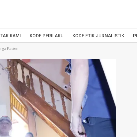
TAK KAMI
KODE PERILAKU
KODE ETIK JURNALISTIK
P
rga Pasien