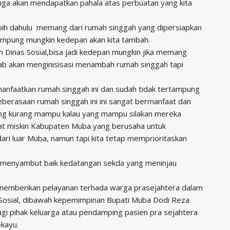
juga akan mendapatkan pahala atas perbuatan yang kita
rlebih dahulu memang dari rumah singgah yang dipersiapkan
tampung mungkin kedepan akan kita tambah.
ah Dinas Sosial,bisa jadi kedepan mungkin jika memang
mkab akan menginisisasi menambah rumah singgah tapi
anfaatkan rumah singgah ini dan sudah tidak tertampung
keberasaan rumah singgah ini ini sangat bermanfaat dan
ng kurang mampu kalau yang mampu silakan mereka
kat miskin Kabupaten Muba yang berusaha untuk
 dari luar Muba, namun tapi kita tetap memprioritaskan
i menyambut baik kedatangan sekda yang meninjau
 memberikan pelayanan terhada warga prasejahtera dalam
 Sosial, dibawah kepemimpinan Bupati Muba Dodi Reza
gi pihak keluarga atau pendamping pasien pra sejahtera
kayu.