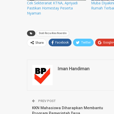
Cek Sekterariat KTNA, Apriyadi
Muba Diyakin
Pastikan Homestay Peserta
Rumah Terbai
Nyaman
Dodi Reza Alex Noerdin
Share
Facebook
Twitter
Google
Iman Handiman
PREV POST
KKN Mahasiswa Diharapkan Membantu
Program Pemerintah Desa