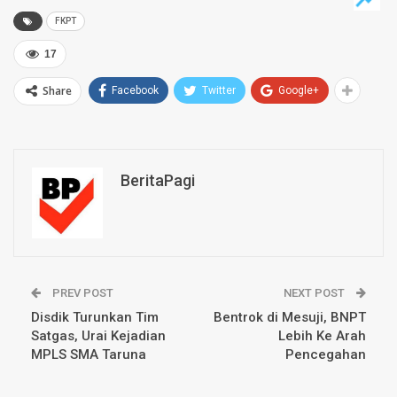
FKPT
17
Share
Facebook
Twitter
Google+
BeritaPagi
PREV POST
NEXT POST
Disdik Turunkan Tim
Bentrok di Mesuji, BNPT
Satgas, Urai Kejadian
Lebih Ke Arah
MPLS SMA Taruna
Pencegahan