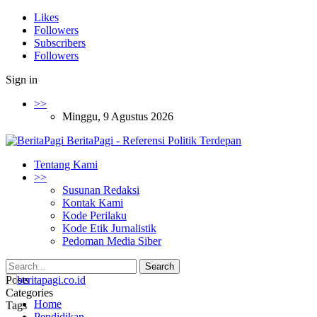
Likes
Followers
Subscribers
Followers
Sign in
>>
Minggu, 9 Agustus 2026
BeritaPagi - Referensi Politik Terdepan
Tentang Kami
>>
Susunan Redaksi
Kontak Kami
Kode Perilaku
Kode Etik Jurnalistik
Pedoman Media Siber
Posts
Categories
Home
Tags
Pendidikan