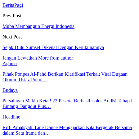
BeritaPagi
Prev Post
Muba Membangun Energi Indonesia
Next Post
Sejak Dulu Sumsel Dikenal Dengan Kerukunannya
Jangan Lewatkan
More from author
Agama
Pihak Ponpes Al-Fahd Berikan Klarifikasi Terkait Viral Dugaan
Oknum Ustaz Pukul…
Budaya
Persaingan Makin Ketat! 22 Peserta Berhasil Lolos Audisi Tahap I
Bintang Dangdut Plus…
Headline
Riffi Amalsyah: Line Dance Mengajarkan Kita Bergerak Bersama
dalam Satu Irama dan…