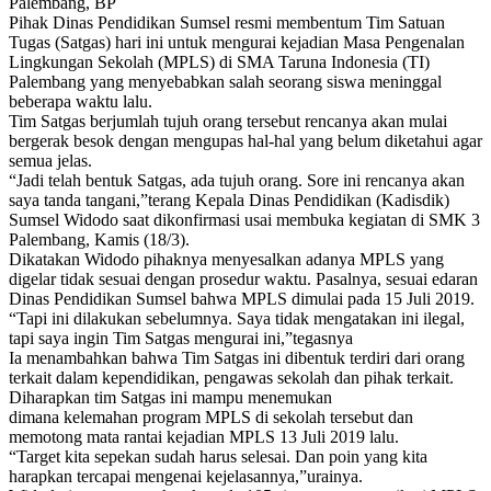
Palembang, BP
Pihak Dinas Pendidikan Sumsel resmi membentum Tim Satuan
Tugas (Satgas) hari ini untuk mengurai kejadian Masa Pengenalan
Lingkungan Sekolah (MPLS) di SMA Taruna Indonesia (TI)
Palembang yang menyebabkan salah seorang siswa meninggal
beberapa waktu lalu.
Tim Satgas berjumlah tujuh orang tersebut rencanya akan mulai
bergerak besok dengan mengupas hal-hal yang belum diketahui agar
semua jelas.
“Jadi telah bentuk Satgas, ada tujuh orang. Sore ini rencanya akan
saya tanda tangani,”terang Kepala Dinas Pendidikan (Kadisdik)
Sumsel Widodo saat dikonfirmasi usai membuka kegiatan di SMK 3
Palembang, Kamis (18/3).
Dikatakan Widodo pihaknya menyesalkan adanya MPLS yang
digelar tidak sesuai dengan prosedur waktu. Pasalnya, sesuai edaran
Dinas Pendidikan Sumsel bahwa MPLS dimulai pada 15 Juli 2019.
“Tapi ini dilakukan sebelumnya. Saya tidak mengatakan ini ilegal,
tapi saya ingin Tim Satgas mengurai ini,”tegasnya
Ia menambahkan bahwa Tim Satgas ini dibentuk terdiri dari orang
terkait dalam kependidikan, pengawas sekolah dan pihak terkait.
Diharapkan tim Satgas ini mampu menemukan
dimana kelemahan program MPLS di sekolah tersebut dan
memotong mata rantai kejadian MPLS 13 Juli 2019 lalu.
“Target kita sepekan sudah harus selesai. Dan poin yang kita
harapkan tercapai mengenai kejelasannya,”urainya.