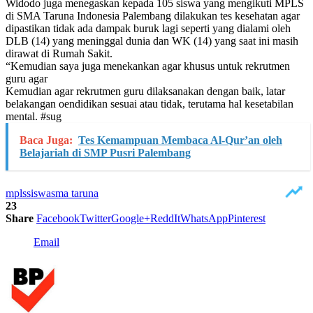
Widodo juga menegaskan kepada 105 siswa yang mengikuti MPLS
di SMA Taruna Indonesia Palembang dilakukan tes kesehatan agar
dipastikan tidak ada dampak buruk lagi seperti yang dialami oleh
DLB (14) yang meninggal dunia dan WK (14) yang saat ini masih
dirawat di Rumah Sakit.
“Kemudian saya juga menekankan agar khusus untuk rekrutmen
guru agar
Kemudian agar rekrutmen guru dilaksanakan dengan baik, latar
belakangan oendidikan sesuai atau tidak, terutama hal kesetabilan
mental. #sug
Baca Juga:
Tes Kemampuan Membaca Al-Qur’an oleh
Belajariah di SMP Pusri Palembang
mpls
siswa
sma taruna
23
Share
Facebook
Twitter
Google+
ReddIt
WhatsApp
Pinterest
Email