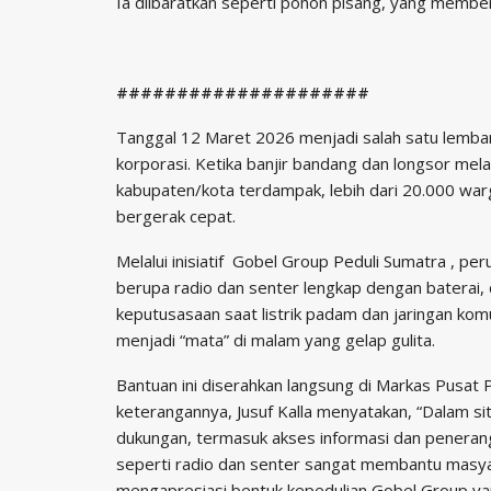
Ia diibaratkan seperti pohon pisang, yang member
#####################
Tanggal 12 Maret 2026 menjadi salah satu lembar
korporasi. Ketika banjir bandang dan longsor mel
kabupaten/kota terdampak, lebih dari 20.000 war
bergerak cepat.
Melalui inisiatif Gobel Group Peduli Sumatra , p
berupa radio dan senter lengkap dengan baterai, de
keputusasaan saat listrik padam dan jaringan komu
menjadi “mata” di malam yang gelap gulita.
Bantuan ini diserahkan langsung di Markas Pusat
keterangannya, Jusuf Kalla menyatakan, “Dalam 
dukungan, termasuk akses informasi dan peneranga
seperti radio dan senter sangat membantu masya
mengapresiasi bentuk kepedulian Gobel Group ya