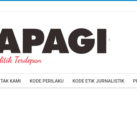
TAK KAMI
KODE PERILAKU
KODE ETIK JURNALISTIK
P