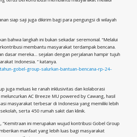
an siap saji juga dikirim bagi para pengungsi di wilayah
 bahwa langkah ini bukan sekadar seremonial. “Melalui
n berkontribusi membantu masyarakat terdampak bencana.
an dasar mereka… sejalan dengan perjalanan hampir tujuh
akat Indonesia. “ katanya.
0-tahun-gobel-group-salurkan-bantuan-bencana-rp-24-
p juga meluas ke ranah inklusivitas dan kolaborasi
 meluncurkan AC Breeze MU powered by Cawang, hasil
si masyarakat terbesar di Indonesia yang memiliki lebih
ekolah, serta 450 rumah sakit dan klinik.
, “Kemitraan ini merupakan wujud kontribusi Gobel Group
mberikan manfaat yang lebih luas bagi masyarakat