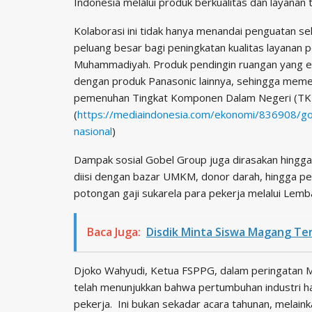
Indonesia melalui produk berkualitas dan layanan 
Kolaborasi ini tidak hanya menandai penguatan s
peluang besar bagi peningkatan kualitas layanan p
Muhammadiyah. Produk pendingin ruangan yang efis
dengan produk Panasonic lainnya, sehingga memen
pemenuhan Tingkat Komponen Dalam Negeri (TKDN
(
https://mediaindonesia.com/ekonomi/836908/g
nasional
)
Dampak sosial Gobel Group juga dirasakan hingga 
diisi dengan bazar UMKM, donor darah, hingga 
potongan gaji sukarela para pekerja melalui Lemb
Baca Juga:
Disdik Minta Siswa Magang Ter
Djoko Wahyudi, Ketua FSPPG, dalam peringatan 
telah menunjukkan bahwa pertumbuhan industri har
pekerja. Ini bukan sekadar acara tahunan, melain