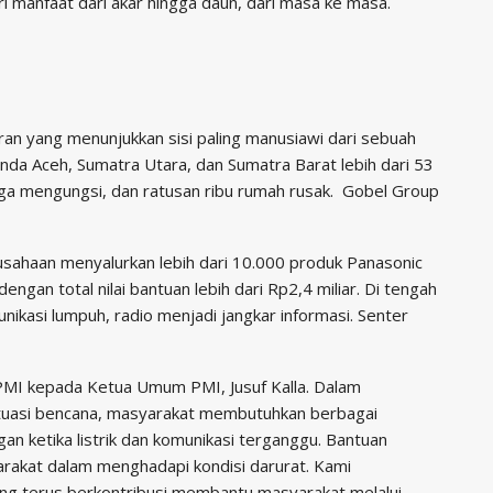
i manfaat dari akar hingga daun, dari masa ke masa.
an yang menunjukkan sisi paling manusiawi dari sebuah
anda Aceh, Sumatra Utara, dan Sumatra Barat lebih dari 53
ga mengungsi, dan ratusan ribu rumah rusak. Gobel Group
erusahaan menyalurkan lebih dari 10.000 produk Panasonic
ngan total nilai bantuan lebih dari Rp2,4 miliar. Di tengah
nikasi lumpuh, radio menjadi jangkar informasi. Senter
 PMI kepada Ketua Umum PMI, Jusuf Kalla. Dalam
situasi bencana, masyarakat membutuhkan berbagai
n ketika listrik dan komunikasi terganggu. Bantuan
rakat dalam menghadapi kondisi darurat. Kami
ng terus berkontribusi membantu masyarakat melalui