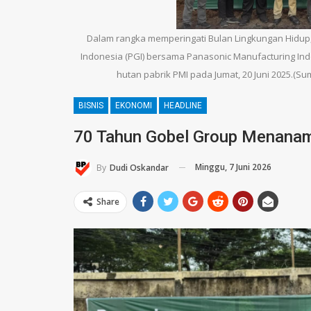
Dalam rangka memperingati Bulan Lingkungan Hidup
Indonesia (PGI) bersama Panasonic Manufacturing In
hutan pabrik PMI pada Jumat, 20 Juni 2025.(
BISNIS
EKONOMI
HEADLINE
70 Tahun Gobel Group Menana
Minggu, 7 Juni 2026
By
Dudi Oskandar
Share