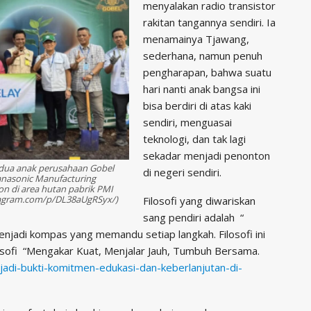
menyalakan radio transistor
rakitan tangannya sendiri. Ia
menamainya Tjawang,
sederhana, namun penuh
pengharapan, bahwa suatu
hari nanti anak bangsa ini
bisa berdiri di atas kaki
sendiri, menguasai
teknologi, dan tak lagi
sekadar menjadi penonton
dua anak perusahaan Gobel
di negeri sendiri.
anasonic Manufacturing
n di area hutan pabrik PMI
stagram.com/p/DL38aUgRSyx/)
Filosofi yang diwariskan
sang pendiri adalah “
enjadi kompas yang memandu setiap langkah. Filosofi ini
ilosofi “Mengakar Kuat, Menjalar Jauh, Tumbuh Bersama.
jadi-bukti-komitmen-edukasi-dan-keberlanjutan-di-