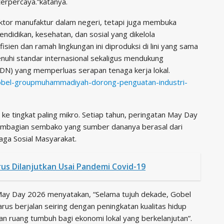
terpercaya.”katanya.
ektor manufaktur dalam negeri, tetapi juga membuka
endidikan, kesehatan, dan sosial yang dikelola
ien dan ramah lingkungan ini diproduksi di lini yang sama
uhi standar internasional sekaligus mendukung
) yang memperluas serapan tenaga kerja lokal.
obel-groupmuhammadiyah-dorong-penguatan-industri-
ke tingkat paling mikro. Setiap tahun, peringatan May Day
pembagian sembako yang sumber dananya berasal dari
aga Sosial Masyarakat.
us Dilanjutkan Usai Pandemi Covid-19
May Day 2026 menyatakan, “Selama tujuh dekade, Gobel
us berjalan seiring dengan peningkatan kualitas hidup
kan ruang tumbuh bagi ekonomi lokal yang berkelanjutan”.