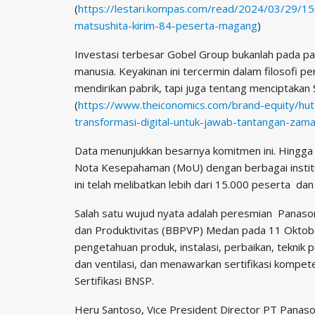
(
https://lestari.kompas.com/read/2024/03/29/1
matsushita-kirim-84-peserta-magang
)
Investasi terbesar Gobel Group bukanlah pada pa
manusia. Keyakinan ini tercermin dalam filosofi 
mendirikan pabrik, tapi juga tentang menciptakan
(
https://www.theiconomics.com/brand-equity/hut-
transformasi-digital-untuk-jawab-tantangan-zam
Data menunjukkan besarnya komitmen ini. Hingga 
Nota Kesepahaman (MoU) dengan berbagai institus
ini telah melibatkan lebih dari 15.000 peserta dan
Salah satu wujud nyata adalah peresmian Panasoni
dan Produktivitas (BBPVP) Medan pada 11 Oktober
pengetahuan produk, instalasi, perbaikan, teknik 
dan ventilasi, dan menawarkan sertifikasi kompeten
Sertifikasi BNSP.
Heru Santoso, Vice President Director PT Panas