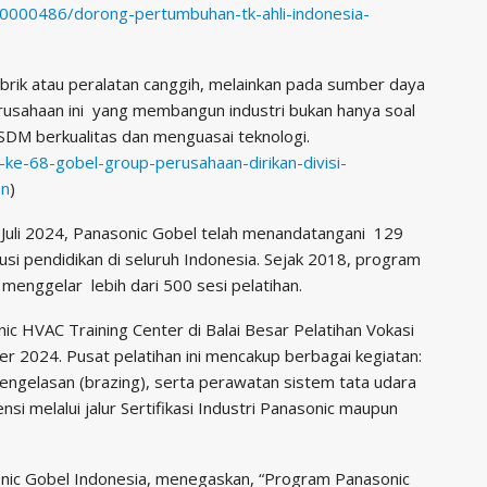
50000486/dorong-pertumbuhan-tk-ahli-indonesia-
brik atau peralatan canggih, melainkan pada sumber daya
perusahaan ini yang membangun industri bukan hanya soal
 SDM berkualitas dan menguasai teknologi.
ke-68-gobel-group-perusahaan-dirikan-divisi-
an
)
Juli 2024, Panasonic Gobel telah menandatangani 129
i pendidikan di seluruh Indonesia. Sejak 2018, program
 menggelar lebih dari 500 sesi pelatihan.
c HVAC Training Center di Balai Besar Pelatihan Vokasi
 2024. Pusat pelatihan ini mencakup berbagai kegiatan:
pengelasan (brazing), serta perawatan sistem tata udara
si melalui jalur Sertifikasi Industri Panasonic maupun
onic Gobel Indonesia, menegaskan, “Program Panasonic