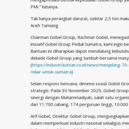
PMI.” katanya.
Tak hanya perangkat darurat, sekitar 2,5 ton makan
Aceh Tamiang.
Chairman Gobel Group, Rachmat Gobel, menegaskan
inisiatif Gobel Group Peduli Sumatra, kami ingi
Bantuan ini diharapkan dapat mendukung kebutuh
dekade Gobel Group yang tumbuh bersama masyar
(
https://industri.kontan.co.id/news/menjelang-7
miliar-untuk-sumatra
)
Selain respons bencana, dimensi sosial Gobel Grou
strategis. Pada 30 November 2025, Gobel Group
sinergi dengan Muhammadiyah, salah satu organisa
dari 11.700 cabang, 174 perguruan tinggi, 10.000 s
Arif Gobel, Direktur Gobel Group, mengungkapkan
dalam memperkuat industri nasional sekaligus me