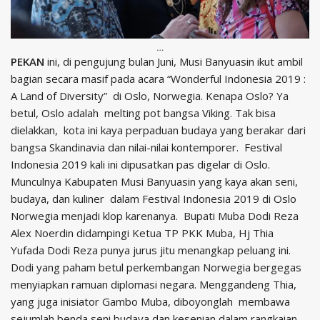
…
PEKAN
ini, di pengujung bulan Juni, Musi Banyuasin ikut ambil
bagian secara masif pada acara “Wonderful Indonesia 2019 :
A Land of Diversity” di Oslo, Norwegia. Kenapa Oslo? Ya
betul, Oslo adalah melting pot bangsa Viking. Tak bisa
dielakkan, kota ini kaya perpaduan budaya yang berakar dari
bangsa Skandinavia dan nilai-nilai kontemporer. Festival
Indonesia 2019 kali ini dipusatkan pas digelar di Oslo.
Munculnya Kabupaten Musi Banyuasin yang kaya akan seni,
budaya, dan kuliner dalam Festival Indonesia 2019 di Oslo
Norwegia menjadi klop karenanya. Bupati Muba Dodi Reza
Alex Noerdin didampingi Ketua TP PKK Muba, Hj Thia
Yufada Dodi Reza punya jurus jitu menangkap peluang ini.
Dodi yang paham betul perkembangan Norwegia bergegas
menyiapkan ramuan diplomasi negara. Menggandeng Thia,
yang juga inisiator Gambo Muba, diboyonglah membawa
sejumlah benda seni budaya dan kesenian dalam rangkaian