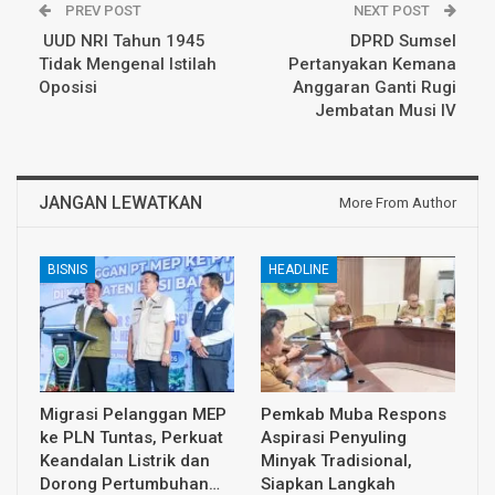
PREV POST
NEXT POST
UUD NRI Tahun 1945
DPRD Sumsel
Tidak Mengenal Istilah
Pertanyakan Kemana
Oposisi
Anggaran Ganti Rugi
Jembatan Musi IV
JANGAN LEWATKAN
More From Author
BISNIS
HEADLINE
Migrasi Pelanggan MEP
Pemkab Muba Respons
ke PLN Tuntas, Perkuat
Aspirasi Penyuling
Keandalan Listrik dan
Minyak Tradisional,
Dorong Pertumbuhan…
Siapkan Langkah