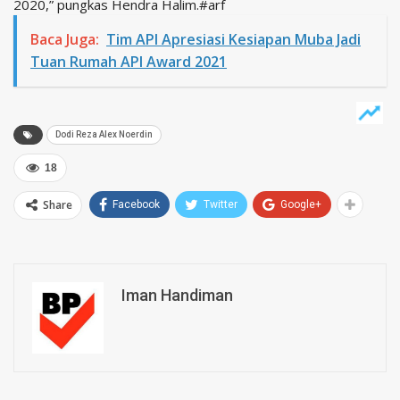
2020,” pungkas Hendra Halim.#arf
Baca Juga:
Tim API Apresiasi Kesiapan Muba Jadi
Tuan Rumah API Award 2021
Dodi Reza Alex Noerdin
18
Share
Facebook
Twitter
Google+
Iman Handiman