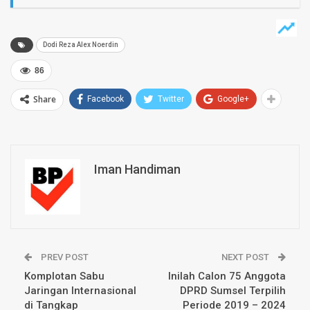
Dodi Reza Alex Noerdin
86
Share
Facebook
Twitter
Google+
Iman Handiman
PREV POST
NEXT POST
Komplotan Sabu
Inilah Calon 75 Anggota
Jaringan Internasional
DPRD Sumsel Terpilih
di Tangkap
Periode 2019 – 2024