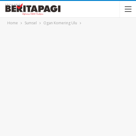
Home
Sumsel
Ogan Komering Ulu