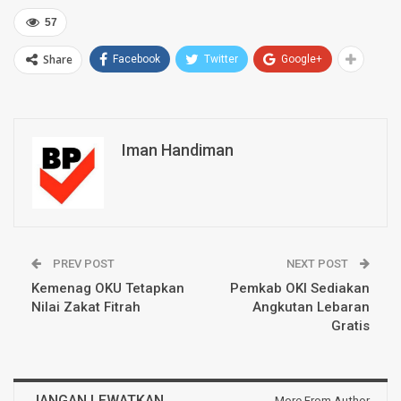
57
Share
Facebook
Twitter
Google+
Iman Handiman
PREV POST
NEXT POST
Kemenag OKU Tetapkan
Pemkab OKI Sediakan
Nilai Zakat Fitrah
Angkutan Lebaran
Gratis
JANGAN LEWATKAN
More From Author