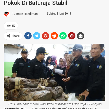
Pokok Di Baturaja Stabil
Sabtu, 1 Juni 2019
By
Iman Handiman
57
Share
TPID OKU saat melakukan sidak di pasar atas Baturaja. BP/Ariyan
Baturaja, BP
— Tim Pengendalian Inflasi Daerah (TPID)