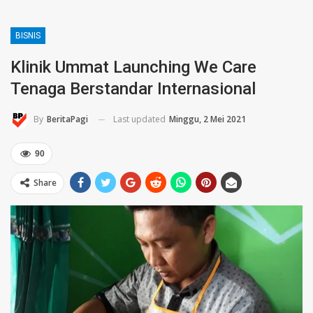
BISNIS
Klinik Ummat Launching We Care
Tenaga Berstandar Internasional
Last updated
Minggu, 2 Mei 2021
By
BeritaPagi
90
Share