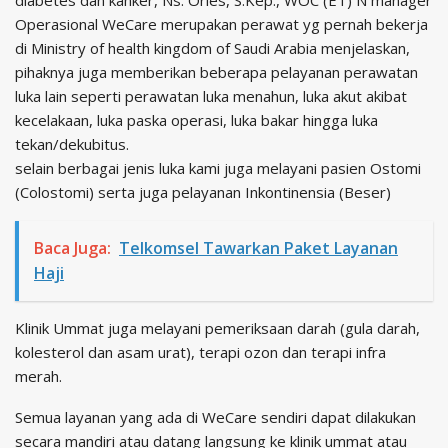
diabetes dan kanker, Ns. Ories, S.Kep., WOC (ET) N manager
Operasional WeCare merupakan perawat yg pernah bekerja
di Ministry of health kingdom of Saudi Arabia menjelaskan,
pihaknya juga memberikan beberapa pelayanan perawatan
luka lain seperti perawatan luka menahun, luka akut akibat
kecelakaan, luka paska operasi, luka bakar hingga luka
tekan/dekubitus.
selain berbagai jenis luka kami juga melayani pasien Ostomi
(Colostomi) serta juga pelayanan Inkontinensia (Beser)
Baca Juga:
Telkomsel Tawarkan Paket Layanan
Haji
Klinik Ummat juga melayani pemeriksaan darah (gula darah,
kolesterol dan asam urat), terapi ozon dan terapi infra
merah.
Semua layanan yang ada di WeCare sendiri dapat dilakukan
secara mandiri atau datang langsung ke klinik ummat atau