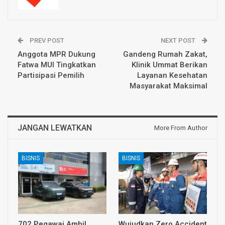
PREV POST
NEXT POST
Anggota MPR Dukung
Gandeng Rumah Zakat,
Fatwa MUI Tingkatkan
Klinik Ummat Berikan
Partisipasi Pemilih
Layanan Kesehatan
Masyarakat Maksimal
JANGAN LEWATKAN
More From Author
BISNIS
BISNIS
702 Pegawai Ambil
Wujudkan Zero Accident