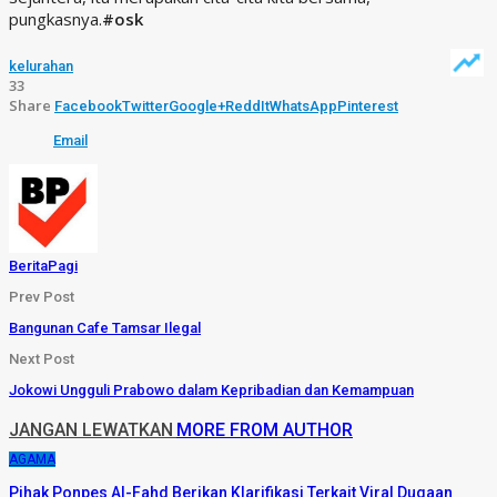
pungkasnya.
#osk
kelurahan
33
Share
Facebook
Twitter
Google+
ReddIt
WhatsApp
Pinterest
Email
BeritaPagi
Prev Post
Bangunan Cafe Tamsar Ilegal
Next Post
Jokowi Ungguli Prabowo dalam Kepribadian dan Kemampuan
JANGAN LEWATKAN
MORE FROM AUTHOR
AGAMA
Pihak Ponpes Al-Fahd Berikan Klarifikasi Terkait Viral Dugaan