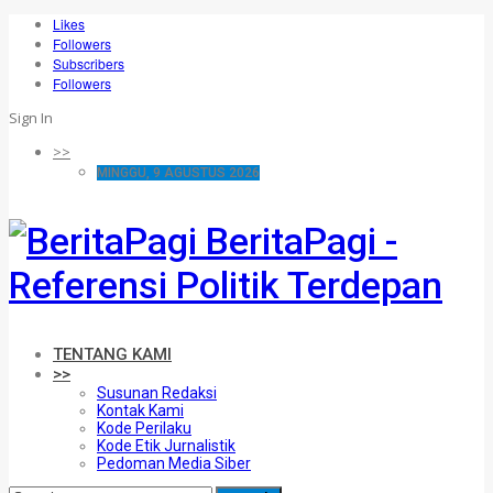
Likes
Followers
Subscribers
Followers
Sign In
>>
MINGGU, 9 AGUSTUS 2026
BeritaPagi -
Referensi Politik Terdepan
TENTANG KAMI
>>
Susunan Redaksi
Kontak Kami
Kode Perilaku
Kode Etik Jurnalistik
Pedoman Media Siber