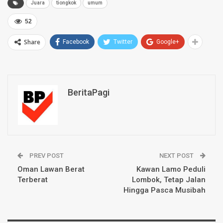
Juara
tiongkok
umum
52
Share
Facebook
Twitter
Google+
BeritaPagi
PREV POST
NEXT POST
Oman Lawan Berat
Kawan Lamo Peduli
Terberat
Lombok, Tetap Jalan
Hingga Pasca Musibah