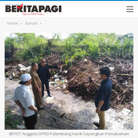
Home
Sumsel
BP/IST Anggota DPRD Palembang Hardi Sayangkan Pemakaman