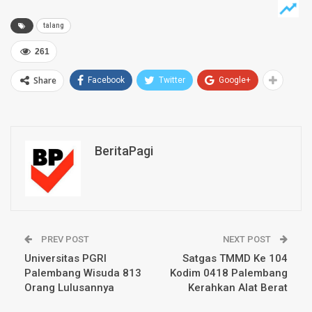
talang
261
Share
Facebook
Twitter
Google+
BeritaPagi
PREV POST
NEXT POST
Universitas PGRI
Satgas TMMD Ke 104
Palembang Wisuda 813
Kodim 0418 Palembang
Orang Lulusannya
Kerahkan Alat Berat