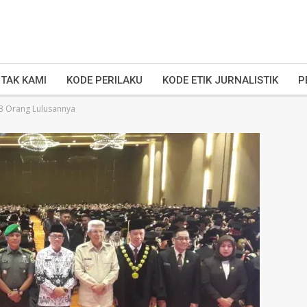
TAK KAMI
KODE PERILAKU
KODE ETIK JURNALISTIK
P
3 Orang Lulusannya