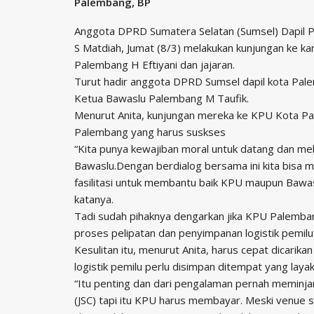
Palembang, BP
Anggota DPRD Sumatera Selatan (Sumsel) Dapil Pa
S Matdiah, Jumat (8/3) melakukan kunjungan ke 
Palembang H Eftiyani dan jajaran.
Turut hadir anggota DPRD Sumsel dapil kota Palem
Ketua Bawaslu Palembang M Taufik.
Menurut Anita, kunjungan mereka ke KPU Kota Pal
Palembang yang harus suskses
“Kita punya kewajiban moral untuk datang dan me
Bawaslu.Dengan berdialog bersama ini kita bisa m
fasilitasi untuk membantu baik KPU maupun Baw
katanya.
Tadi sudah pihaknya dengarkan jika KPU Palemba
proses pelipatan dan penyimpanan logistik pemilu 
Kesulitan itu, menurut Anita, harus cepat dicarika
logistik pemilu perlu disimpan ditempat yang laya
“Itu penting dan dari pengalaman pernah meminjam 
(JSC) tapi itu KPU harus membayar. Meski venue s