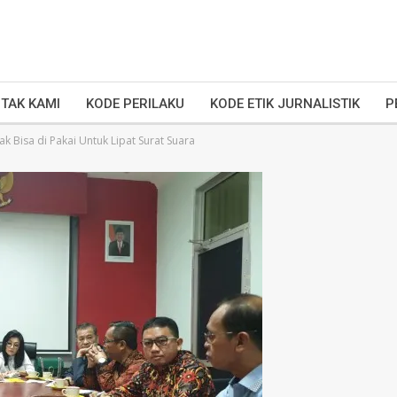
TAK KAMI
KODE PERILAKU
KODE ETIK JURNALISTIK
P
k Bisa di Pakai Untuk Lipat Surat Suara