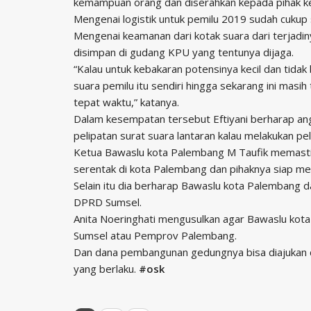
kemampuan orang dan diserahkan kepada pihak ke
Mengenai logistik untuk pemilu 2019 sudah cukup
Mengenai keamanan dari kotak suara dari terjadin
disimpan di gudang KPU yang tentunya dijaga.
“Kalau untuk kebakaran potensinya kecil dan tida
suara pemilu itu sendiri hingga sekarang ini masih
tepat waktu,” katanya.
Dalam kesempatan tersebut Eftiyani berharap an
pelipatan surat suara lantaran kalau melakukan pel
Ketua Bawaslu kota Palembang M Taufik memasti
serentak di kota Palembang dan pihaknya siap men
Selain itu dia berharap Bawaslu kota Palembang d
DPRD Sumsel.
Anita Noeringhati mengusulkan agar Bawaslu ko
Sumsel atau Pemprov Palembang.
Dan dana pembangunan gedungnya bisa diajukan da
yang berlaku.
#osk