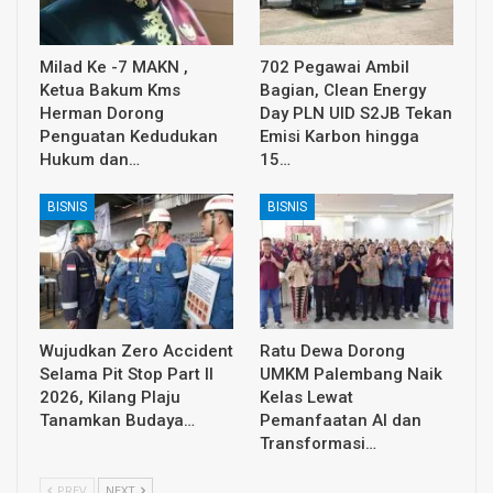
Milad Ke -7 MAKN ,
702 Pegawai Ambil
Ketua Bakum Kms
Bagian, Clean Energy
Herman Dorong
Day PLN UID S2JB Tekan
Penguatan Kedudukan
Emisi Karbon hingga
Hukum dan…
15…
BISNIS
BISNIS
Wujudkan Zero Accident
Ratu Dewa Dorong
Selama Pit Stop Part II
UMKM Palembang Naik
2026, Kilang Plaju
Kelas Lewat
Tanamkan Budaya…
Pemanfaatan AI dan
Transformasi…
PREV
NEXT