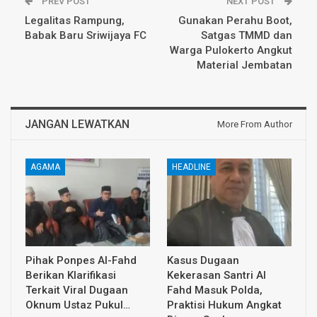
PREV POST
NEXT POST
Legalitas Rampung,
Gunakan Perahu Boot,
Babak Baru Sriwijaya FC
Satgas TMMD dan
Warga Pulokerto Angkut
Material Jembatan
JANGAN LEWATKAN
More From Author
AGAMA
HEADLINE
Pihak Ponpes Al-Fahd
Kasus Dugaan
Berikan Klarifikasi
Kekerasan Santri Al
Terkait Viral Dugaan
Fahd Masuk Polda,
Oknum Ustaz Pukul…
Praktisi Hukum Angkat