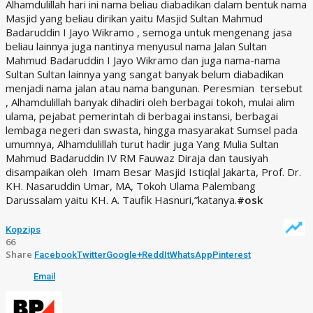
Alhamdulillah hari ini nama beliau diabadikan dalam bentuk nama
Masjid yang beliau dirikan yaitu Masjid Sultan Mahmud
Badaruddin I Jayo Wikramo , semoga untuk mengenang jasa
beliau lainnya juga nantinya menyusul nama Jalan Sultan
Mahmud Badaruddin I Jayo Wikramo dan juga nama-nama
Sultan Sultan lainnya yang sangat banyak belum diabadikan
menjadi nama jalan atau nama bangunan. Peresmian tersebut
, Alhamdulillah banyak dihadiri oleh berbagai tokoh, mulai alim
ulama, pejabat pemerintah di berbagai instansi, berbagai
lembaga negeri dan swasta, hingga masyarakat Sumsel pada
umumnya, Alhamdulillah turut hadir juga Yang Mulia Sultan
Mahmud Badaruddin IV RM Fauwaz Diraja dan tausiyah
disampaikan oleh Imam Besar Masjid Istiqlal Jakarta, Prof. Dr.
KH. Nasaruddin Umar, MA, Tokoh Ulama Palembang
Darussalam yaitu KH. A. Taufik Hasnuri,”katanya.
#osk
Kopzips
66
Share
Facebook
Twitter
Google+
ReddIt
WhatsApp
Pinterest
Email