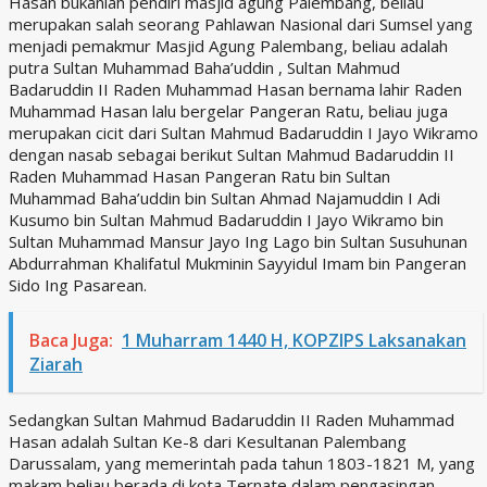
Hasan bukanlah pendiri masjid agung Palembang, beliau
merupakan salah seorang Pahlawan Nasional dari Sumsel yang
menjadi pemakmur Masjid Agung Palembang, beliau adalah
putra Sultan Muhammad Baha’uddin , Sultan Mahmud
Badaruddin II Raden Muhammad Hasan bernama lahir Raden
Muhammad Hasan lalu bergelar Pangeran Ratu, beliau juga
merupakan cicit dari Sultan Mahmud Badaruddin I Jayo Wikramo
dengan nasab sebagai berikut Sultan Mahmud Badaruddin II
Raden Muhammad Hasan Pangeran Ratu bin Sultan
Muhammad Baha’uddin bin Sultan Ahmad Najamuddin I Adi
Kusumo bin Sultan Mahmud Badaruddin I Jayo Wikramo bin
Sultan Muhammad Mansur Jayo Ing Lago bin Sultan Susuhunan
Abdurrahman Khalifatul Mukminin Sayyidul Imam bin Pangeran
Sido Ing Pasarean.
Baca Juga:
1 Muharram 1440 H, KOPZIPS Laksanakan
Ziarah
Sedangkan Sultan Mahmud Badaruddin II Raden Muhammad
Hasan adalah Sultan Ke-8 dari Kesultanan Palembang
Darussalam, yang memerintah pada tahun 1803-1821 M, yang
makam beliau berada di kota Ternate dalam pengasingan