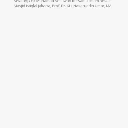
Selatan) Cek Muhamad Setiawan bersama Imam Besar
Masjid Istiqlal Jakarta, Prof. Dr. KH. Nasaruddin Umar, MA