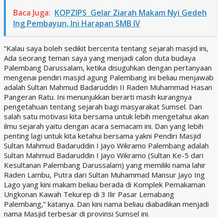
Baca Juga:
KOPZIPS Gelar Ziarah Makam Nyi Gedeh
Ing Pembayun, Ini Harapan SMB IV
“Kalau saya boleh sedikit bercerita tentang sejarah masjid ini,
Ada seorang teman saya yang menjadi calon duta budaya
Palembang Darussalam, ketika disuguhkan dengan pertanyaan
mengenai pendiri masjid agung Palembang ini beliau menjawab
adalah Sultan Mahmud Badaruddin II Raden Muhammad Hasan
Pangeran Ratu. Ini menunjukkan berarti masih kurangnya
pengetahuan tentang sejarah bagi masyarakat Sumsel. Dan
salah satu motivasi kita bersama untuk lebih mengetahui akan
ilmu sejarah yaitu dengan acara semacam ini. Dan yang lebih
penting lagi untuk kita ketahui bersama yakni Pendiri Masjid
Sultan Mahmud Badaruddin I Jayo Wikramo Palembang adalah
Sultan Mahmud Badaruddin I Jayo Wikramo (Sultan Ke-5 dari
Kesultanan Palembang Darussalam) yang memiliki nama lahir
Raden Lambu, Putra dari Sultan Muhammad Mansur Jayo Ing
Lago yang kini makam beliau berada di Komplek Pemakaman
Ungkonan Kawah Tekurep di 3 Ilir Pasar Lemabang
Palembang,” katanya. Dan kini nama beliau diabadikan menjadi
nama Masjid terbesar di provinsi Sumsel ini.