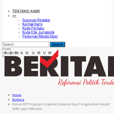
TENTANG KAMI
>>
Susunan Redaksi
Kontak Kami
Kode Perilaku
Kode Etik Jurnalistik
Pedoman Media Siber
Posts
Categories
Tags
Home
Budaya
Ketum DPP Kopzips Ucapkan Selamat Atas Pengukuhan Masjid
SMB I Jayo Wikramo