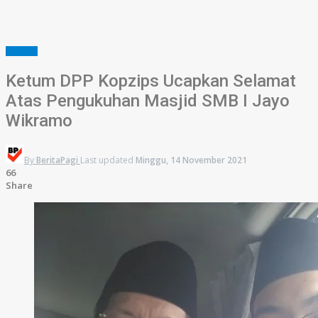
BUDAYA
Ketum DPP Kopzips Ucapkan Selamat
Atas Pengukuhan Masjid SMB I Jayo
Wikramo
By
BeritaPagi
Last updated
Minggu, 14 November 2021
66
Share