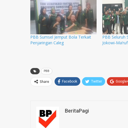
PBB Sumsel Jemput Bola Terkait
PBB Seluruh 
Penjaringan Caleg
Jokowi-Ma’ruf
PBB
Share
Facebook
Twitter
Google
BeritaPagi