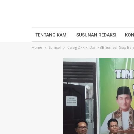
TENTANG KAMI
SUSUNAN REDAKSI
KON
Home
Sumsel
Caleg DPR RI Dari PBB Sumsel Siap Ber