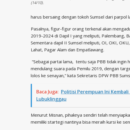
(14/10).
harus bersaing dengan tokoh Sumsel dari parpol la
Pasalnya, figur-figur orang terkenal akan mengadu
2019-2024 di Dapil I yang meliputi, Palembang, B
Sementara dapil II Sumsel meliputi, OI, OKI, OKU
Lahat, Pagar Alam dan Empatlawang.
“Sebagai partai lama, tentu saja PBB tidak ingin h
mendulang suara pada Pemilu 2019, dengan target
lolos ke senayan,” kata Sekretaris DPW PBB Sums
Baca Juga:
Politisi Perempuan Ini Kembal
Lubuklinggau
Menurut Misnan, pihaknya sendiri telah menyiapkan
memiliki startegi nantinya bisa meraih kursi ke se