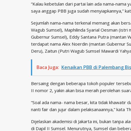
“Kalau kebetulan dari partai lain ada nama-nama y
saya anggap PBB juga sudah menyiapkannya,” kat
Sejumlah nama-nama terkenal memang akan bersain
Wagub Sumsel), Maphilinda Syarial Oesman (istri 
Gubernur Sumsel), Eddy Santana Putra (mantan Wa
terdapat nama Alex Noerdin (mantan Gubernur Su
Deru), Zaitun (Putri Wagub Sumsel Mawardi Yahya
Baca Juga:
Kenaikan PBB di Palembang Bisa
Bersaing dengan beberapa tokoh populer tersebu
II nomor 2, yakin akan bisa meraih perolehan suara 
“Soal ada nama- nama besar, kita tidak khawatir dan
nanti fair dan jujur dalam pelaksanaannya,” kata T
Dijelaskan akademisi di Jakarta ini, bukan tanpa a
di Dapil II Sumsel. Menurutnya, Sumsel dan bebe