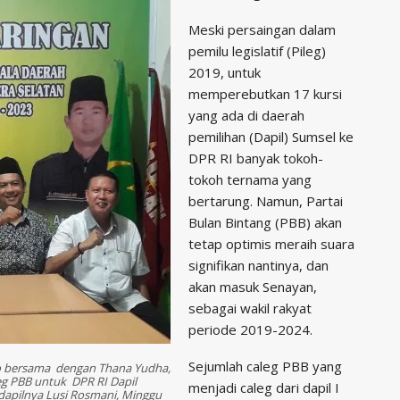
Meski persaingan dalam
pemilu legislatif (Pileg)
2019, untuk
memperebutkan 17 kursi
yang ada di daerah
pemilihan (Dapil) Sumsel ke
DPR RI banyak tokoh-
tokoh ternama yang
bertarung. Namun, Partai
Bulan Bintang (PBB) akan
tetap optimis meraih suara
signifikan nantinya, dan
akan masuk Senayan,
sebagai wakil rakyat
periode 2019-2024.
Sejumlah caleg PBB yang
o bersama dengan Thana Yudha,
leg PBB untuk DPR RI Dapil
menjadi caleg dari dapil I
edapilnya Lusi Rosmani, Minggu