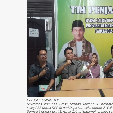
BP/DUDY OSKANDAR
Sekretaris DPW PBB Sumsel, Misnan Hartono SH berpot
caleg PBB untuk DPR RI dari Dapil Sumsel II nomor 2, Ca
Sumsel 1 nomor urut 3, Azhar Zainuri didampingi caleg s