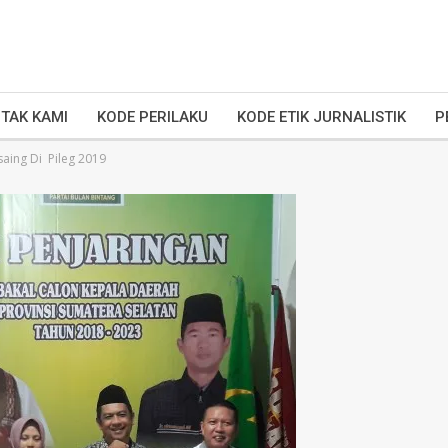
TAK KAMI
KODE PERILAKU
KODE ETIK JURNALISTIK
P
saing Di Pileg 2019