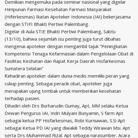
Demikian mengemuka pada seminar nasional yang digelar
Himpunan Farmasi Kesehatan Farmasi Masyarakat
(Hiferkesmas) Ikatan Apoteker Indonesia (IAI) bekerjasama
dengan STIFI Bhakti Pertiwi Palembang.
Digelar di Aula STIE Bhakti Pertiwi Palembang, Sabtu
(13/10), bahwa sejumlah isu penting juga turut dibahas
mengenai apoteker dengan mengambil tajuk “Peningkatan
Kompetensi Tenaga Kefarmasian dalam Pengelolaan Obat di
Fasilitas Keshatan dan Rapat Kerja Daerah Hisfarkesmas
Sumatera Selatan”
hadiran apoteker dalam dunia medis memiliki peran yang
Ke
cukup penting. Sebagai peracik obat, apoteker juga
merupakan ujung tombak untuk memberikan kesehatan
terhadap pasien.
Dihadiri oleh Drs Burharudin Gumay, Apt, MM selaku Ketua
Dewan Pengurus IAI, Indri Mulyani Bunyamin, S farm Apt
sebagai ketua PP Hisfarkesmas, Robi Kurniawan, S.Si Apt
sebagai Ketua PD IAI yang diwakili Teddy Wirawan Msi. Apt
serta Drs Muhammad Rizal. Apt sebagai narasumber. Acara