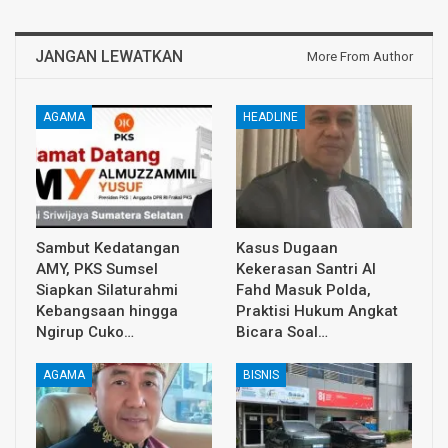
JANGAN LEWATKAN
More From Author
AGAMA
HEADLINE
Sambut Kedatangan
Kasus Dugaan
AMY, PKS Sumsel
Kekerasan Santri Al
Siapkan Silaturahmi
Fahd Masuk Polda,
Kebangsaan hingga
Praktisi Hukum Angkat
Ngirup Cuko…
Bicara Soal…
AGAMA
BISNIS