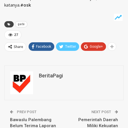
katanya.
#osk
garbi
27
Share
Facebook
Twitter
Google+
BeritaPagi
PREV POST
NEXT POST
Bawaslu Palembang
Pemerintah Daerah
Belum Terima Laporan
Miliki Kekuatan