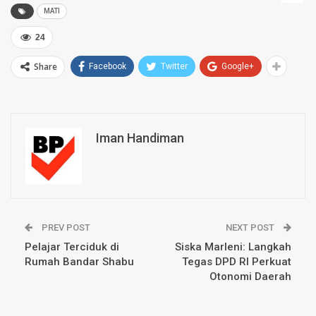
MATI
24
Share
Facebook
Twitter
Google+
Iman Handiman
PREV POST
NEXT POST
Pelajar Terciduk di
Siska Marleni: Langkah
Rumah Bandar Shabu
Tegas DPD RI Perkuat
Otonomi Daerah