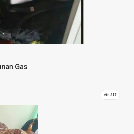
unan Gas
217