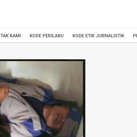
TAK KAMI
KODE PERILAKU
KODE ETIK JURNALISTIK
P