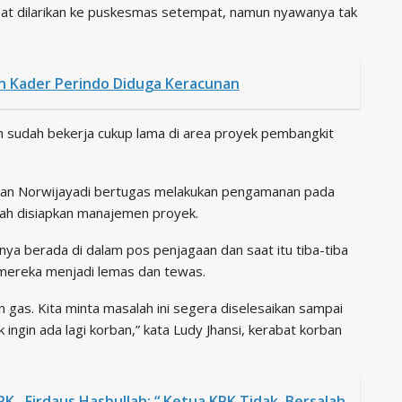
at dilarikan ke puskesmas setempat, namun nyawanya tak
an Kader Perindo Diduga Keracunan
n sudah bekerja cukup lama di area proyek pembangkit
dan Norwijayadi bertugas melakukan pengamanan pada
ah disiapkan manajemen proyek.
nya berada di dalam pos penjagaan dan saat itu tiba-tiba
mereka menjadi lemas dan tewas.
n gas. Kita minta masalah ini segera diselesaikan sampai
ngin ada lagi korban,” kata Ludy Jhansi, kerabat korban
 , Firdaus Hasbullah: “ Ketua KPK Tidak Bersalah