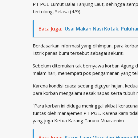
PT PGE Lumut Balai Tanjung Laut, sehingga semp
tertolong, Selasa (4/9).
Baca Juga:
Usai Makan Nasi Kotak, Puluh
Berdasarkan informasi yang dihimpun, para korba
listrik panas bumi tersebut sebagai sekuriti.
Sebelum ditemukan tak bernyawa korban Agung 
malam hari, menempati pos pengamanan yang tel
Karena kondisi cuaca sedang diguyur hujan, kedua
para korban mengalami sesak napas serta tubuh 
“Para korban ini diduga meninggal akibat keracuna
tuntas oleh manajemen PT PGE. Karena kami tidak i
yang juga Ketua Karang Taruna Muaraenim.
Baca Juga:
Kasus Lagu Mars dan Hymne KPK