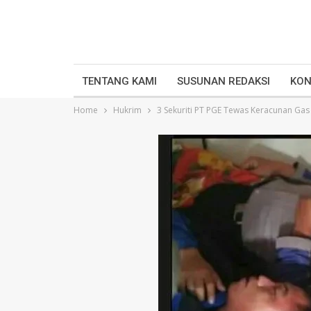
TENTANG KAMI
SUSUNAN REDAKSI
KON
Home
Hukrim
3 Sekuriti PT PGE Tewas Keracunan Gas