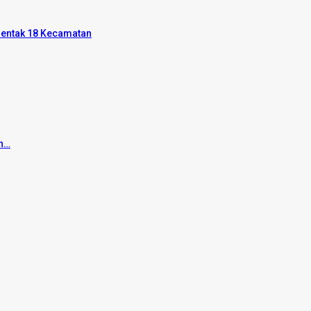
rentak 18 Kecamatan
an…