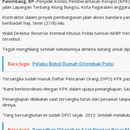
Palembang, BP
–Penyidik Komisi Pemberantasan Korupsi (KPK) 
jalan Lapangan Terbang Atung Bungsu, Kota Pagaralam anggara
Kontraktor dalam proyek pembangunan jalan akses bandara yang
beribadah haji, Senin (27/8) lalu.
Wakil Direktur Reserse Kriminal Khusus Polda Sumsel AKBP H
tersebut.
Teguh menghilang setelah sebelumnya diminta datang untuk diper
Baca Juga:
Pelaku Bobol Rumah Ditembak Polisi
Tersangka sudah masuk Daftar Pencarian Orang (DPO) KPK pasca
“Kami berkoordinasi dengan KPK dalam upaya penangkapan. Saat
Penangkapan dilakukan saat tersangka turun dari pesawat tanpa
dirinya.
“Yang bersangkutan ini sudah DPO sejak 2013. Setelah melakuk
Baca Juga:
Ramadhan Ditangkap Saat Nonton Pasar M