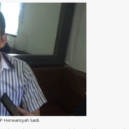
P Herwansyah Saidi.