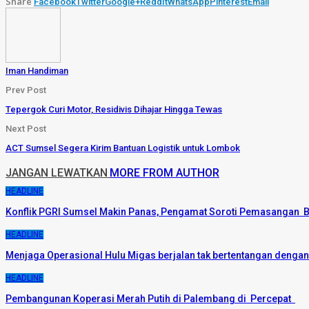
Share
Facebook
Twitter
Google+
ReddIt
WhatsApp
Pinterest
Email
Iman Handiman
Prev Post
Tepergok Curi Motor, Residivis Dihajar Hingga Tewas
Next Post
ACT Sumsel Segera Kirim Bantuan Logistik untuk Lombok
JANGAN LEWATKAN
MORE FROM AUTHOR
HEADLINE
Konflik PGRI Sumsel Makin Panas, Pengamat Soroti Pemasangan B
HEADLINE
Menjaga Operasional Hulu Migas berjalan tak bertentangan denga
HEADLINE
Pembangunan Koperasi Merah Putih di Palembang di Percepat