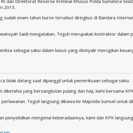
RI dan Direktorat Reserse Kriminal Khusus Polda Sumatera Sela
n 2013.
 sudah enam tahun buron tersebut diringkus di Bandara Interna
erwansyah Saidi mengatakan, Teguh merupakan kontraktor dala
iksa sebagai saksi dalam kasus yang disinyalir merugikan keuanga
 tidak datang saat dipanggil untuk pemeriksaan sebagai saksi.
 diketahui yang bersangkutan pulang dari haji, kami bersama KP
 perlawanan. Teguh langsung dibawa ke Mapolda Sumsel untuk dila
an penyelidikan mengenai keberadaannya, kami dan KPK langsung
alam.