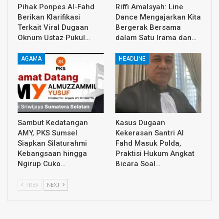
Pihak Ponpes Al-Fahd
Riffi Amalsyah: Line
Berikan Klarifikasi
Dance Mengajarkan Kita
Terkait Viral Dugaan
Bergerak Bersama
Oknum Ustaz Pukul…
dalam Satu Irama dan…
AGAMA
HEADLINE
Sambut Kedatangan
Kasus Dugaan
AMY, PKS Sumsel
Kekerasan Santri Al
Siapkan Silaturahmi
Fahd Masuk Polda,
Kebangsaan hingga
Praktisi Hukum Angkat
Ngirup Cuko…
Bicara Soal…
PREV
NEXT