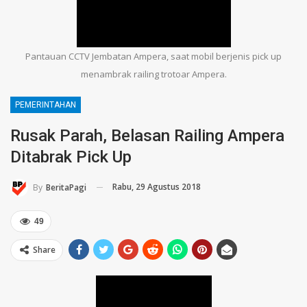
Pantauan CCTV Jembatan Ampera, saat mobil berjenis pick up
menambrak railing trotoar Ampera.
PEMERINTAHAN
Rusak Parah, Belasan Railing Ampera
Ditabrak Pick Up
Rabu, 29 Agustus 2018
By
BeritaPagi
49
Share