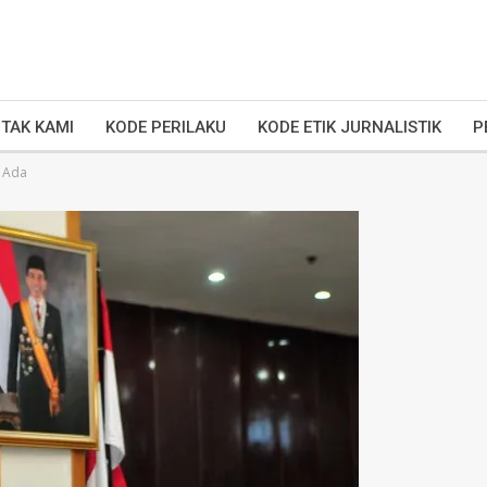
TAK KAMI
KODE PERILAKU
KODE ETIK JURNALISTIK
P
g Ada