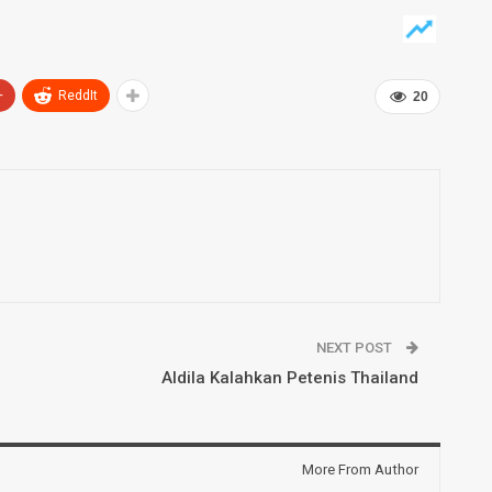
+
ReddIt
20
NEXT POST
Aldila Kalahkan Petenis Thailand
More From Author