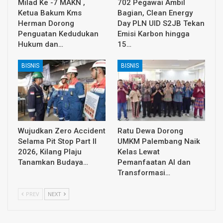
Milad Ke -7 MAKN ,
702 Pegawai Ambil
Ketua Bakum Kms
Bagian, Clean Energy
Herman Dorong
Day PLN UID S2JB Tekan
Penguatan Kedudukan
Emisi Karbon hingga
Hukum dan…
15…
BISNIS
BISNIS
Wujudkan Zero Accident
Ratu Dewa Dorong
Selama Pit Stop Part II
UMKM Palembang Naik
2026, Kilang Plaju
Kelas Lewat
Tanamkan Budaya…
Pemanfaatan AI dan
Transformasi…
PREV
NEXT