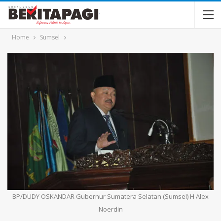
Home
Sumsel
BP/DUDY OSKANDAR Gubernur Sumatera Selatan (Sumsel) H Alex
Noerdin