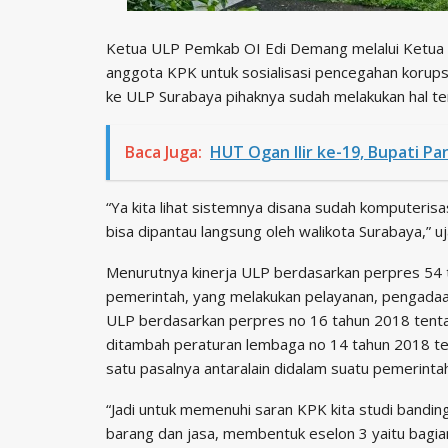
Ketua ULP Pemkab OI Edi Demang melalui Ketua
anggota KPK untuk sosialisasi pencegahan korup
ke ULP Surabaya pihaknya sudah melakukan hal te
Baca Juga:
HUT Ogan Ilir ke-19, Bupati P
“Ya kita lihat sistemnya disana sudah komputerisas
bisa dipantau langsung oleh walikota Surabaya,” uj
Menurutnya kinerja ULP berdasarkan perpres 54 
pemerintah, yang melakukan pelayanan, pengadaan 
ULP berdasarkan perpres no 16 tahun 2018 tenta
ditambah peraturan lembaga no 14 tahun 2018 ten
satu pasalnya antaralain didalam suatu pemerint
“Jadi untuk memenuhi saran KPK kita studi bandi
barang dan jasa, membentuk eselon 3 yaitu bagia