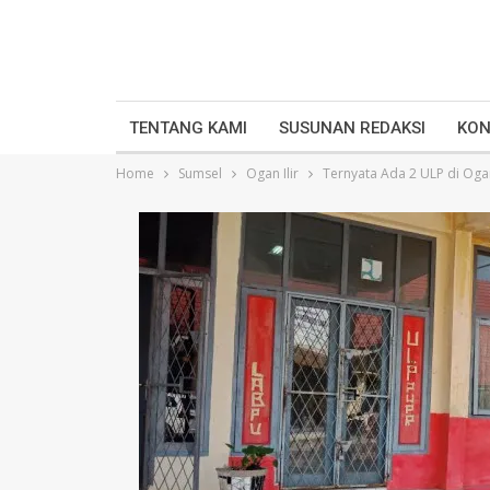
TENTANG KAMI
SUSUNAN REDAKSI
KON
Home
Sumsel
Ogan Ilir
Ternyata Ada 2 ULP di Oga