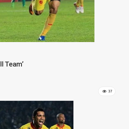
ll Team’
37