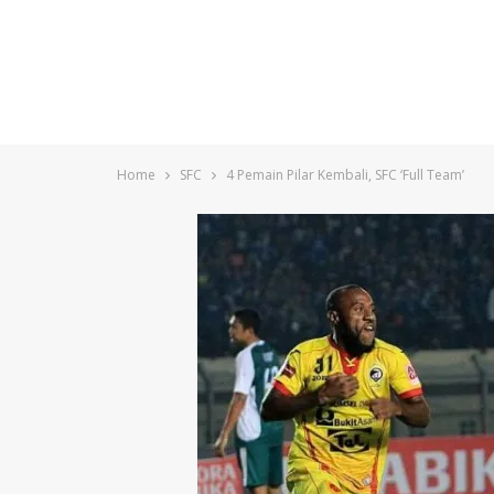
Home
SFC
4 Pemain Pilar Kembali, SFC ‘Full Team’