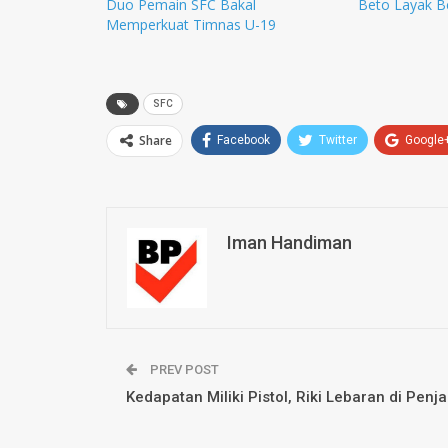
Duo Pemain SFC Bakal
Beto Layak B
Memperkuat Timnas U-19
SFC
Share
Facebook
Twitter
Google
Iman Handiman
PREV POST
Kedapatan Miliki Pistol, Riki Lebaran di Penja