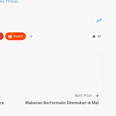
ela Timnas
dipanggilnya. Sayangnya, dari ke-24
nama pemain Timnas U-23, tidak
ada tiga nama pemain SFC yang
sebelumnya mengenakan seragam
Garuda…
+
ReddIt
37
NEXT POST
ra
Makanan Berformalin Ditemukan di Mal