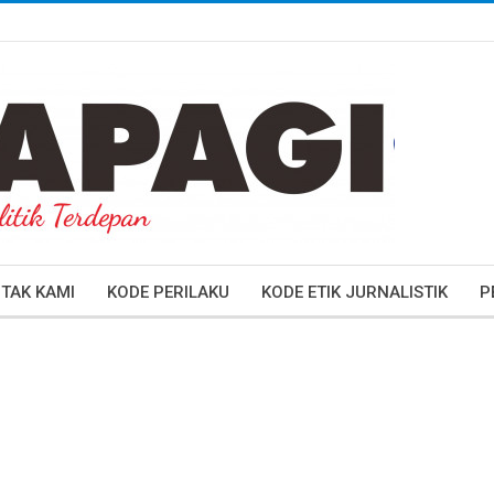
TAK KAMI
KODE PERILAKU
KODE ETIK JURNALISTIK
P