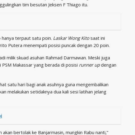
ulingkan tim besutan Jeksen F Thiago itu.
o hanya terpaut satu poin.
Laskar Wong Kito
saat ini
arito Putera menempati posisi puncak dengan 20 poin.
jadi milik skuad asuhan Rahmad Darmawan. Meski juga
ti PSM Makassar yang berada di posisi
runner up
dengan
at satu hari bagi anak asuhnya guna mengembalikan
 melakukan setidaknya dua kali sesi latihan jelang
i
m akan bertolak ke Banjarmasin, mungkin Rabu nanti,”