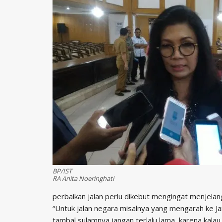
BP/IST
RA Anita Noeringhati
perbaikan jalan perlu dikebut mengingat menjelang 
“Untuk jalan negara misalnya yang mengarah ke J
tambal sulamnya jangan terlalu lama, karena kala