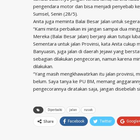
pengendara motor dan bisa menjadi penyebab kece
Sumsel, Senin (28/5).
Anita juga meminta Balai Besar Jalan untuk segera
“Kami minta perbaikan ini jangan sampai dua mingg
Mereka (Balai Besar Jalan) berjanji akan tutupi lub
Sementara untuk jalan Provinsi, kata Anita cukup 
Banyuasin, juga jalan di daerah Jejawi yang berst
sebagian dilakukan pengecoran, namun karena m
dilakukan.
“Yang masih mengkhawatirkan itu jalan provinsi, 
belum. Saya tanya ke PU BM, memang anggarannya
pengecorannya diratakan saja, jangan disebelah sin
Diperbaiki
jalan
rusak
Share
Facebook
Twitter
Google