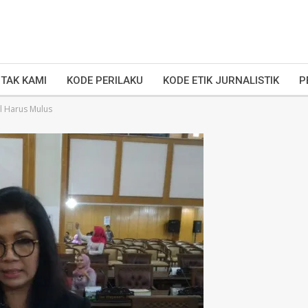
TAK KAMI
KODE PERILAKU
KODE ETIK JURNALISTIK
P
l Harus Mulus