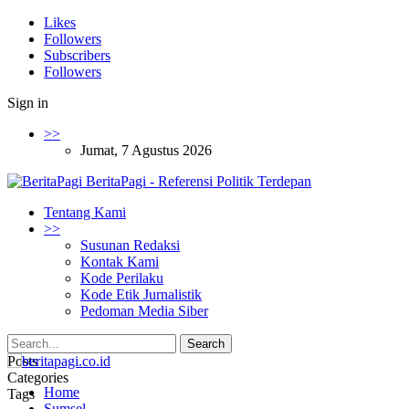
Likes
Followers
Subscribers
Followers
Sign in
>>
Jumat, 7 Agustus 2026
BeritaPagi - Referensi Politik Terdepan
Tentang Kami
>>
Susunan Redaksi
Kontak Kami
Kode Perilaku
Kode Etik Jurnalistik
Pedoman Media Siber
Posts
Categories
Home
Tags
Sumsel