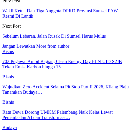
Prev Post
Wakil Ketua Dan Tiga Anggota DPRD Provinsi Sumsel PAW
Resmi Di Lantik
Next Post
Sebelum Lebaran, Jalan Rusak Di Sumsel Harus Mulus
Jangan Lewatkan
More from author
Bisnis
702 Pegawai Ambil Bagian, Clean Energy Day PLN UID S2JB
Tekan Emisi Karbon hingga 15…
Bisnis
Wujudkan Zero Accident Selama Pit Stop Part II 2026, Kilang Plaju
Tanamkan Budaya…
Bisnis
Ratu Dewa Dorong UMKM Palembang Naik Kelas Lewat
Pemanfaatan AI dan Transformasi…
Budaya