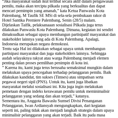
“Jika masyarakat sudah ikut terlibat secara aktif dalam pengawasan
pemilu, maka akan tercipta pilkada yang berkualitas dan dapat
mencari pemimpin yang amanah,” kata Ketua Panwaslu Kota
Palembang, M Taufik SE MSi di sela-sela pembukaan rakor di
Hotel Santika Premiere Palembang, Senin (28/5) malam.
Dijelaskan Taifik, pelaksanaaan sosialisasi Pilkada juga terus
dilakukan Panwaslu Kota Palembang. Dimana, kegiatan ini sendiri
dimaksudkan sebagai upaya membangun partisipatif masyarakat dan
stakeholder lainnya yang ada di Kota Palembang. Apalagi,
Indonesia merupakan negara demokrasi.
Tentu saja Hal ini dilakukan sebagai upaya untuk membangun
partisipasi masyarakat dan juga stakeholders lainnya. Sehingga
audah selayaknya rakyat atau warga Palembang menjadi elemen
penting dalan proses pemilihan penimpin di kota ini.
” Karena itu, kami juga terus berusaha semaksimal mungkin dalam
melakukan upaya pencegahan terhadap pelanggaran pemilu. Baik
dilakukan kandidat, tim sukses (Timses) atau simpatisan serta
pegawai negeri sipil (PNS). Untuk itu, kami juga libatkan
masyarakat melalui sosialisasi ini. Kita juga ingin melakukan
pemetaan dengan indeks kerawanan pemilu untuk meminimalisir
pelanggaran yang sedang dan akan terjadi,” katanya.
Sementara itu, Anggota Bawaslu Sumsel Divisi Penanganan
Pelanggaran, Iwan Ardiansyah mengungkapkan, dari kegiatan
seperti ini, paling tidak akan menjadi langkah strategis dalam upaya
minimalisir pelanggaran yang akan terjadi. Baik itu pada masa