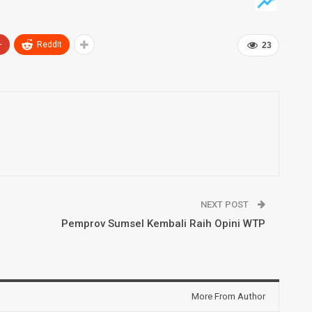
+
ReddIt
23
NEXT POST
Pemprov Sumsel Kembali Raih Opini WTP
More From Author