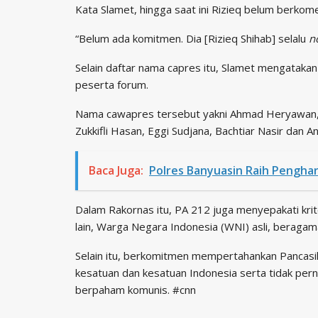
Kata Slamet, hingga saat ini Rizieq belum berkome
“Belum ada komitmen. Dia [Rizieq Shihab] selalu
n
Selain daftar nama capres itu, Slamet mengatak
peserta forum.
Nama cawapres tersebut yakni Ahmad Heryawan, H
Zukkifli Hasan, Eggi Sudjana, Bachtiar Nasir dan 
Baca Juga:
Polres Banyuasin Raih Pengha
Dalam Rakornas itu, PA 212 juga menyepakati kriter
lain, Warga Negara Indonesia (WNI) asli, beragama
Selain itu, berkomitmen mempertahankan Pancasi
kesatuan dan kesatuan Indonesia serta tidak perna
berpaham komunis. #cnn