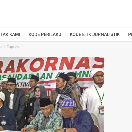
TAK KAMI
KODE PERILAKU
KODE ETIK JURNALISTIK
P
Jadi Capres