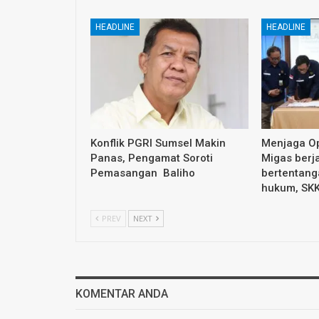
HEADLINE
HEADLINE
Konflik PGRI Sumsel Makin
Menjaga Op
Panas, Pengamat Soroti
Migas berja
Pemasangan Baliho
bertentang
hukum, SK
PREV
NEXT
KOMENTAR ANDA