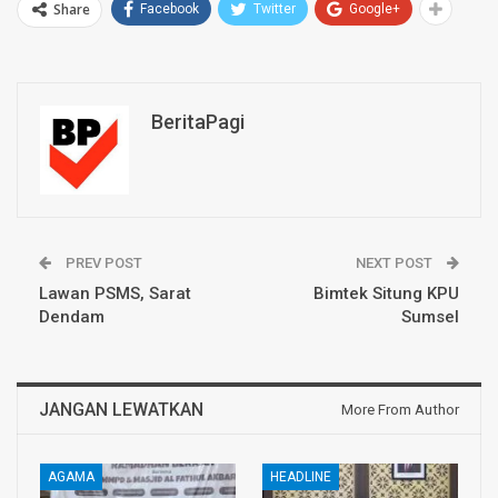
Share
Facebook
Twitter
Google+
BeritaPagi
PREV POST
NEXT POST
Lawan PSMS, Sarat
Bimtek Situng KPU
Dendam
Sumsel
JANGAN LEWATKAN
More From Author
AGAMA
HEADLINE