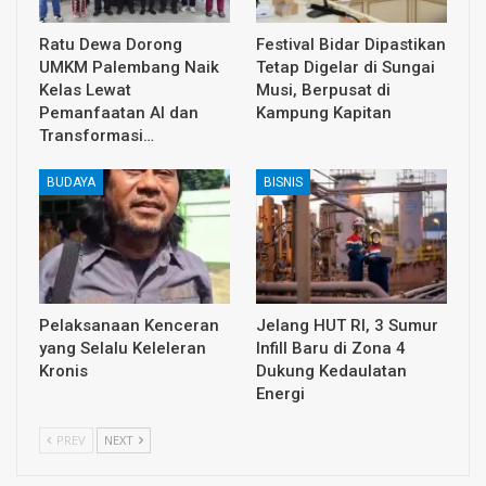
Ratu Dewa Dorong
Festival Bidar Dipastikan
UMKM Palembang Naik
Tetap Digelar di Sungai
Kelas Lewat
Musi, Berpusat di
Pemanfaatan AI dan
Kampung Kapitan
Transformasi…
BUDAYA
BISNIS
Pelaksanaan Kenceran
Jelang HUT RI, 3 Sumur
yang Selalu Keleleran
Infill Baru di Zona 4
Kronis
Dukung Kedaulatan
Energi
PREV
NEXT