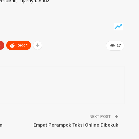
elidikan,” ujarnya.
# idz
+
ReddIt
17
NEXT POST
n
Empat Perampok Taksi Online Dibekuk