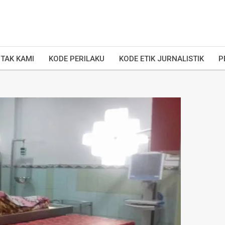
TAK KAMI
KODE PERILAKU
KODE ETIK JURNALISTIK
P