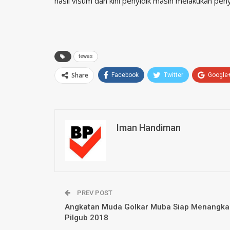
hasil visum dan kini penyidik masih melakukan peny
tewas
Share
Facebook
Twitter
Google
Iman Handiman
PREV POST
Angkatan Muda Golkar Muba Siap Menangka
Pilgub 2018