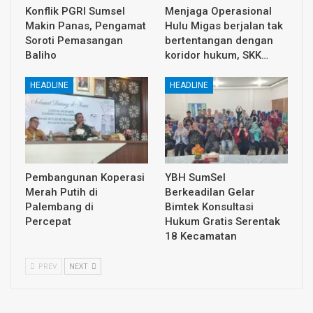
Konflik PGRI Sumsel
Menjaga Operasional
Makin Panas, Pengamat
Hulu Migas berjalan tak
Soroti Pemasangan
bertentangan dengan
Baliho
koridor hukum, SKK…
HEADLINE
HEADLINE
Pembangunan Koperasi
YBH SumSel
Merah Putih di
Berkeadilan Gelar
Palembang di
Bimtek Konsultasi
Percepat
Hukum Gratis Serentak
18 Kecamatan
PREV
NEXT