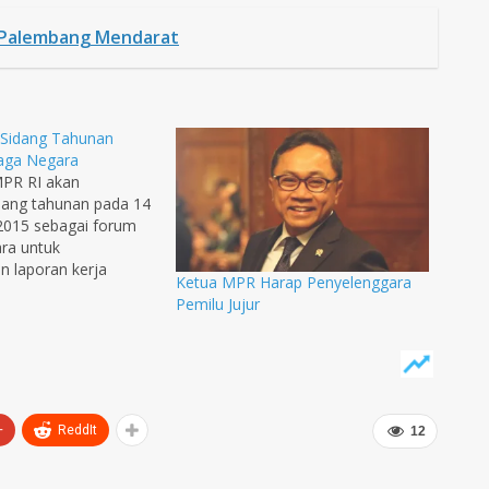
i Palembang Mendarat
 Sidang Tahunan
ga Negara
MPR RI akan
dang tahunan pada 14
2015 sebagai forum
ra untuk
 laporan kerja
Ketua MPR Harap Penyelenggara
n terakhir. Forum
Pemilu Jujur
DPDRI, DPRRI,
esidenan, MK, KY,
merupakan sistem
an baru yang akan
p tahun. “Sebelumnya
poran…
+
ReddIt
12