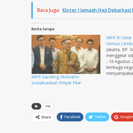
Baca Juga:
Kloter I Jamaah Haji Debarkas
Berita Serupa
MPR RI Gelar
Semua Lemba
Jakarta, BP 
menggelar si
- 16 Agustus 
lembaga nega
menyampaikan
MPR Gandeng Motivator
selama setahu
Sosialisasikan Empat Pilar
yang diikuti 
Lembaga Kepr
BPK dan MA 
ketatanegara
mpr
digelar setia
belum ada la
Share
Facebook
Twitter
Google