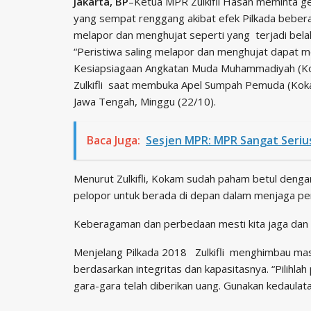
Jakarta, BP
–Ketua MPR Zulkifli Hasan meminta ge
yang sempat renggang akibat efek Pilkada beberap
melapor dan menghujat seperti yang terjadi belak
“Peristiwa saling melapor dan menghujat dapat 
Kesiapsiagaan Angkatan Muda Muhammadiyah (Kok
Zulkifli saat membuka Apel Sumpah Pemuda (Koka
Jawa Tengah, Minggu (22/10).
Baca Juga:
Sesjen MPR: MPR Sangat Seri
Menurut Zulkifli, Kokam sudah paham betul denga
pelopor untuk berada di depan dalam menjaga pe
Keberagaman dan perbedaan mesti kita jaga dan h
Menjelang Pilkada 2018 Zulkifli menghimbau mas
berdasarkan integritas dan kapasitasnya. “Pilihl
gara-gara telah diberikan uang. Gunakan kedaula