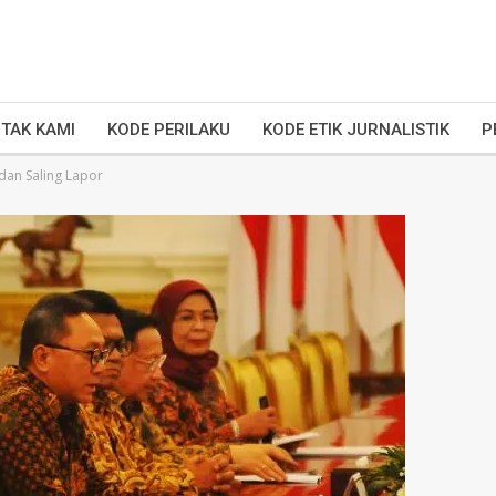
TAK KAMI
KODE PERILAKU
KODE ETIK JURNALISTIK
P
 dan Saling Lapor