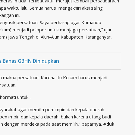
nerasi muda terlibat aktif merajut kembali persaudaraan
a waktu lalu. Semua harus mengakhiri aksi saling
angan ini.
mengusik persatuan. Saya berharap agar Komando
am) menjadi pelopor untuk menjaga persatuan,” ujar
m) Jawa Tengah di Alun-Alun Kabupaten Karanganyar,
us Bahas GBHN Dihidupkan
n makna persatuan. Karena itu Kokam harus menjadi
rsatuan.
ormati untuk .
yarakat agar memilih pemimpin dan kepala daerah
ah pemimpin dan kepala daerah bukan karena utang budi
tan dengan merdeka pada saat memilih,” paparnya.
#duk