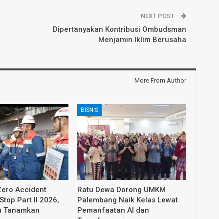
NEXT POST
Dipertanyakan Kontribusi Ombudsman
Menjamin Iklim Berusaha
More From Author
BISNIS
ero Accident
Ratu Dewa Dorong UMKM
Stop Part II 2026,
Palembang Naik Kelas Lewat
ju Tanamkan
Pemanfaatan AI dan