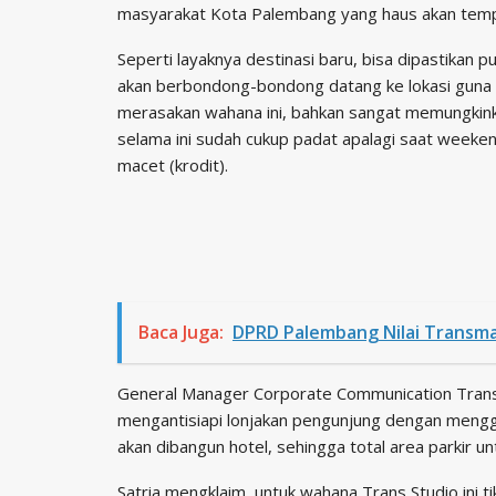
masyarakat Kota Palembang yang haus akan temp
Seperti layaknya destinasi baru, bisa dipastikan 
akan berbondong-bondong datang ke lokasi guna
merasakan wahana ini, bahkan sangat memungkinka
selama ini sudah cukup padat apalagi saat weeke
macet (krodit).
Baca Juga:
DPRD Palembang Nilai Transma
General Manager Corporate Communication Trans 
mengantisiapi lonjakan pengunjung dengan mengg
akan dibangun hotel, sehingga total area parkir u
Satria mengklaim, untuk wahana Trans Studio ini ti