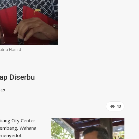
atria Hamid
ap Diserbu
017
43
bang City Center
Palembang, Wahana
n menyedot