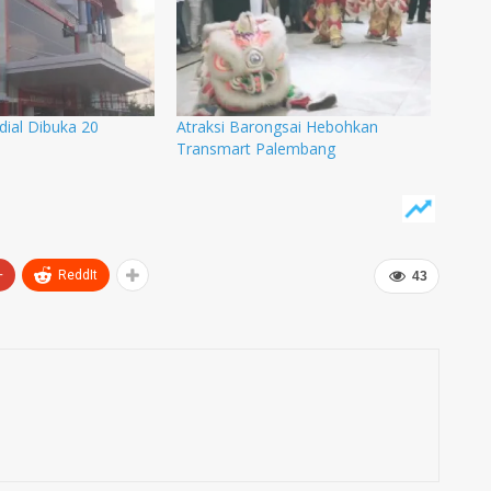
ial Dibuka 20
Atraksi Barongsai Hebohkan
Transmart Palembang
+
ReddIt
43