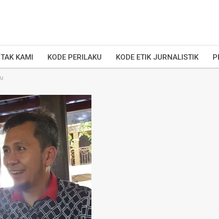
TAK KAMI
KODE PERILAKU
KODE ETIK JURNALISTIK
P
bu