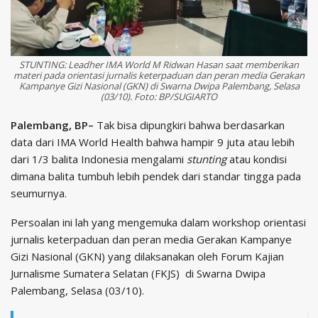
STUNTING: Leadher IMA World M Ridwan Hasan saat memberikan
materi pada orientasi jurnalis keterpaduan dan peran media Gerakan
Kampanye Gizi Nasional (GKN) di Swarna Dwipa Palembang, Selasa
(03/10). Foto: BP/SUGIARTO
Palembang, BP–
Tak bisa dipungkiri bahwa berdasarkan
data dari IMA World Health bahwa hampir 9 juta atau lebih
dari 1/3 balita Indonesia mengalami
stunting
atau kondisi
dimana balita tumbuh lebih pendek dari standar tingga pada
seumurnya.
Persoalan ini lah yang mengemuka dalam workshop orientasi
jurnalis keterpaduan dan peran media Gerakan Kampanye
Gizi Nasional (GKN) yang dilaksanakan oleh Forum Kajian
Jurnalisme Sumatera Selatan (FKJS) di Swarna Dwipa
Palembang, Selasa (03/10).