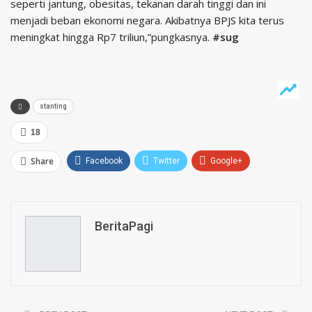
seperti jantung, obesitas, tekanan darah tinggi dan ini
menjadi beban ekonomi negara. Akibatnya BPJS kita terus
meningkat hingga Rp7 triliun,”pungkasnya.
#sug
stanting
18
Share
Facebook
Twitter
Google+
ReddIt
WhatsApp
Pinterest
Email
BeritaPagi