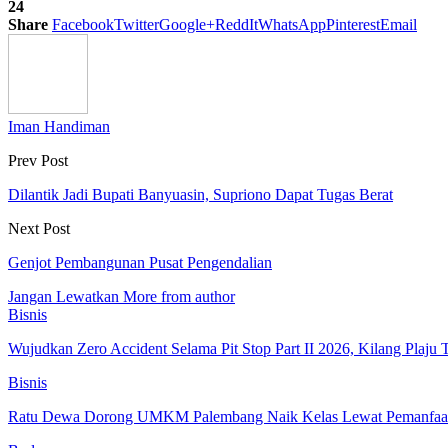
24
Share
Facebook
Twitter
Google+
ReddIt
WhatsApp
Pinterest
Email
Iman Handiman
Prev Post
Dilantik Jadi Bupati Banyuasin, Supriono Dapat Tugas Berat
Next Post
Genjot Pembangunan Pusat Pengendalian
Jangan Lewatkan
More from author
Bisnis
Wujudkan Zero Accident Selama Pit Stop Part II 2026, Kilang Pla
Bisnis
Ratu Dewa Dorong UMKM Palembang Naik Kelas Lewat Pemanfaat