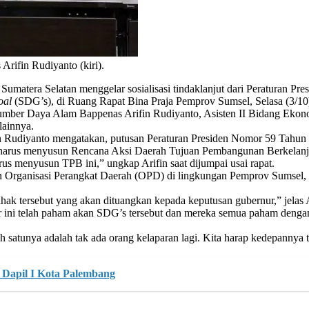
ifin Rudiyanto (kiri).
matera Selatan menggelar sosialisasi tindaklanjut dari Peraturan Pr
oal
(SDG’s), di Ruang Rapat Bina Praja Pemprov Sumsel, Selasa (3/10
n Sumber Daya Alam Bappenas Arifin Rudiyanto, Asisten II Bidang 
lainnya.
Rudiyanto mengatakan, putusan Peraturan Presiden Nomor 59 Tahun 
 harus menyusun Rencana Aksi Daerah Tujuan Pembangunan Berkelan
rus menyusun TPB ini,” ungkap Arifin saat dijumpai usai rapat.
tkan Organisasi Perangkat Daerah (OPD) di lingkungan Pemprov Sumsel
ak tersebut yang akan dituangkan kepada keputusan gubernur,” jelas A
dir ini telah paham akan SDG’s tersebut dan mereka semua paham deng
lah satunya adalah tak ada orang kelaparan lagi. Kita harap kedepanny
Dapil I Kota Palembang