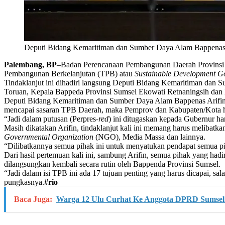
Deputi Bidang Kemaritiman dan Sumber Daya Alam Bappenas Ar
Palembang, BP
–Badan Perencanaan Pembangunan Daerah Provinsi Su
Pembangunan Berkelanjutan (TPB) atau
Sustainable Development G
Tindaklanjut ini dihadiri langsung Deputi Bidang Kemaritiman da
Toruan, Kepala Bappeda Provinsi Sumsel Ekowati Retnaningsih dan 
Deputi Bidang Kemaritiman dan Sumber Daya Alam Bappenas Arifin 
mencapai sasaran TPB Daerah, maka Pemprov dan Kabupaten/Kota
“Jadi dalam putusan (Perpres-
red
) ini ditugaskan kepada Gubernur ha
Masih dikatakan Arifin, tindaklanjut kali ini memang harus meliba
Governmental Organization
(NGO), Media Massa dan lainnya.
“Dilibatkannya semua pihak ini untuk menyatukan pendapat semua pih
Dari hasil pertemuan kali ini, sambung Arifin, semua pihak yang ha
dilangsungkan kembali secara rutin oleh Bappenda Provinsi Sumsel.
“Jadi dalam isi TPB ini ada 17 tujuan penting yang harus dicapai, sa
pungkasnya.
#rio
Baca Juga:
Warga 12 Ulu Curhat Ke Anggota DPRD Sumsel 