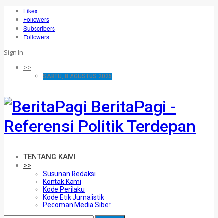
Likes
Followers
Subscribers
Followers
Sign In
>>
SABTU, 8 AGUSTUS 2026
BeritaPagi -
Referensi Politik Terdepan
TENTANG KAMI
>>
Susunan Redaksi
Kontak Kami
Kode Perilaku
Kode Etik Jurnalistik
Pedoman Media Siber