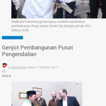
Walikota Palembang Harnojoyo setelah melakukan
pembahasan Kerja Sama Smart City dengan pihak USA,
Selasa (3/9).
PEMERINTAHAN
Genjot Pembangunan Pusat
Pengendalian
By
BeritaPagi
Selasa, 3 Oktober 2017
17
Share