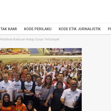
TAK KAMI
KODE PERILAKU
KODE ETIK JURNALISTIK
P
Pelatihan Bantuan Hidup Dasar Terbanyak