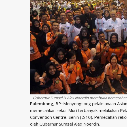
Gubernur Sumsel H Alex Noerdin membuka pemecahan re
Palembang, BP–
Menyongsong pelaksanaan Asia
memecahkan rekor Muri terbanyak melakukan Pela
Convention Centre, Senin (2/10). Pemecahan rekor
oleh Gubernur Sumsel Alex Noerdin.