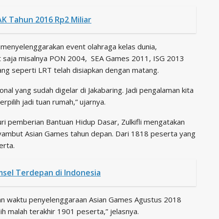
K Tahun 2016 Rp2 Miliar
k menyelenggarakan event olahraga kelas dunia,
but saja misalnya PON 2004, SEA Games 2011, ISG 2013
njang seperti LRT telah disiapkan dengan matang.
nal yang sudah digelar di Jakabaring. Jadi pengalaman kita
rpilih jadi tuan rumah,” ujarnya.
i pemberian Bantuan Hidup Dasar, Zulkifli mengatakan
nyambut Asian Games tahun depan. Dari 1818 peserta yang
erta.
el Terdepan di Indonesia
gan waktu penyelenggaraan Asian Games Agustus 2018
h malah terakhir 1901 peserta,” jelasnya.