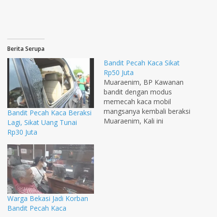
Berita Serupa
Bandit Pecah Kaca Sikat
Rp50 Juta
Muaraenim, BP Kawanan
bandit dengan modus
memecah kaca mobil
mangsanya kembali beraksi
Bandit Pecah Kaca Beraksi
Muaraenim, Kali ini
Lagi, Sikat Uang Tunai
korbannya Tansir
Rp30 Juta
Nasution ( (66), warga
perumahan BTN Mandala,
Blok H, RT 02, Kelurahan
Tanjung Enim, Kecamatan
Lawang Kidul, Kabupaten
Muaraenim. Kawanan
Warga Bekasi Jadi Korban
bandit ini berhasil
Bandit Pecah Kaca
mengambil uang korban