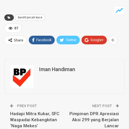
sebesar Rp50 juta yang
baru saja diambilnya…
bandit pecah kaca
87
Share
Facebook
Twitter
Google+
Iman Handiman
PREV POST
NEXT POST
Hadapi Mitra Kukar, SFC
Pimpinan DPR Apresiasi
Waspadai Kebangkitan
Aksi 299 yang Berjalan
‘Naga Mekes’
Lancar