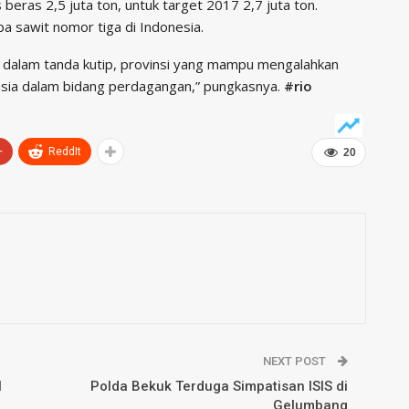
eras 2,5 juta ton, untuk target 2017 2,7 juta ton.
pa sawit nomor tiga di Indonesia.
kuti dalam tanda kutip, provinsi yang mampu mengalahkan
usia dalam bidang perdagangan,” pungkasnya.
#rio
+
ReddIt
20
NEXT POST
l
Polda Bekuk Terduga Simpatisan ISIS di
Gelumbang