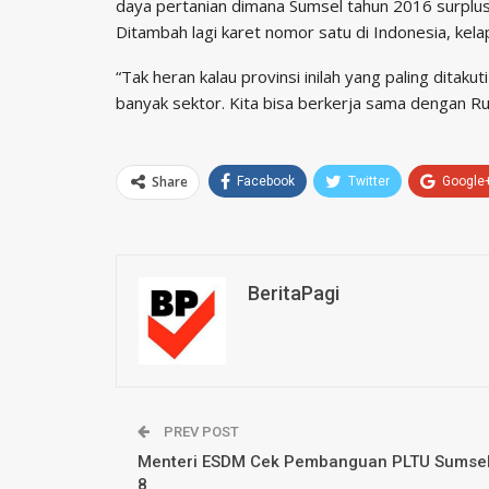
daya pertanian dimana Sumsel tahun 2016 surplus b
Ditambah lagi karet nomor satu di Indonesia, kela
“Tak heran kalau provinsi inilah yang paling dita
banyak sektor. Kita bisa berkerja sama dengan R
Share
Facebook
Twitter
Google
BeritaPagi
PREV POST
Menteri ESDM Cek Pembanguan PLTU Sumse
8