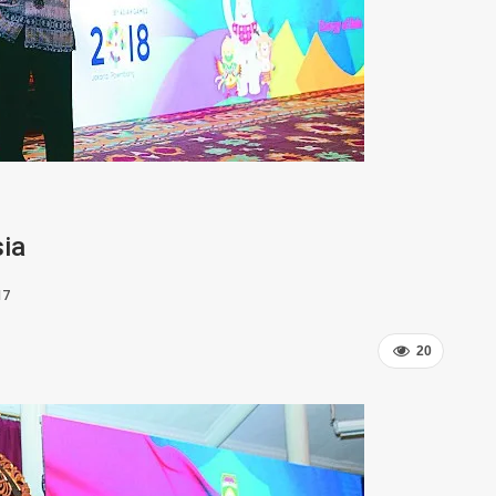
ia
17
20