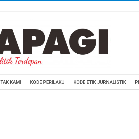
TAK KAMI
KODE PERILAKU
KODE ETIK JURNALISTIK
P