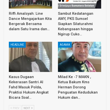
Riffi Amalsyah: Line
Sambut Kedatangan
Dance Mengajarkan Kita
AMY, PKS Sumsel
Bergerak Bersama
Siapkan Silaturahmi
dalam Satu Irama dan…
Kebangsaan hingga
Ngirup Cuko…
HEADLINE
AGAMA
Kasus Dugaan
Milad Ke -7 MAKN ,
Kekerasan Santri Al
Ketua Bakum Kms
Fahd Masuk Polda,
Herman Dorong
Praktisi Hukum Angkat
Penguatan Kedudukan
Bicara Soal…
Hukum dan…
PREV
NEXT