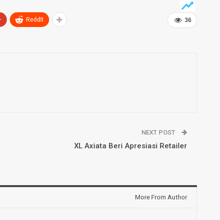
+
ReddIt
36
NEXT POST
XL Axiata Beri Apresiasi Retailer
More From Author