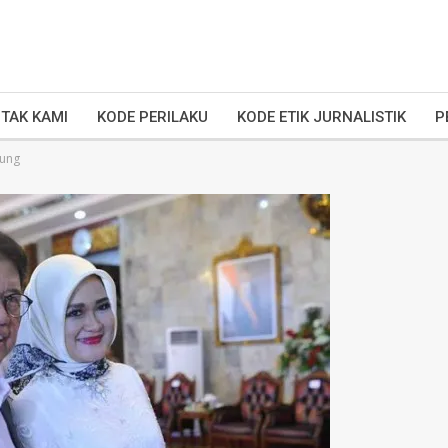
TAK KAMI
KODE PERILAKU
KODE ETIK JURNALISTIK
P
gung