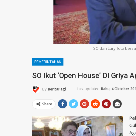
SO dan Lury foto bersa
PEMERINTAHAN
SO Ikut ‘Open House’ Di Griya 
Last updated
Rabu, 4 Oktober 20
By
BeritaPagi
Share
Pa
Gub
Ag