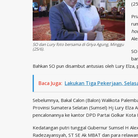
(25
Pri
ru
ho
Ale
SO dan Lury foto bersama di Griya Agung, Minggu
(25/6).
SO 
ban
Bahkan SO pun disambut antusias oleh Lury Elza, p
Baca Juga:
Lakukan Tiga Pekerjaan, Sela
Sebelumnya, Bakal Calon (Balon) Walikota Palem
Provinsi Sumatera Selatan (Sumsel) Hj Lury Elza 
pencalonannya ke kantor DPD Partai Golkar Kota
Kedatangan putri tunggal Gubernur Sumsel H Alex 
Radezayansyah, ST SE Ak MBAT dan para relawan