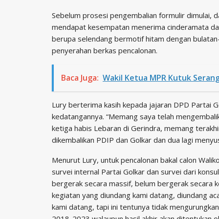
Sebelum prosesi pengembalian formulir dimulai, 
mendapat kesempatan menerima cinderamata dar
berupa selendang bermotif hitam dengan bulatan
penyerahan berkas pencalonan.
Baca Juga:
Wakil Ketua MPR Kutuk Seranga
Lury berterima kasih kepada jajaran DPD Partai
kedatangannya. “Memang saya telah mengembalikan 
ketiga habis Lebaran di Gerindra, memang terakh
dikembalikan PDIP dan Golkar dan dua lagi menyusu
Menurut Lury, untuk pencalonan bakal calon Walik
survei internal Partai Golkar dan survei dari kon
bergerak secara massif, belum bergerak secara k
kegiatan yang diundang kami datang, diundang ac
kami datang, tapi ini tentunya tidak mengurungkan
2018-2023 walaupun hasil akhir akan ditentukan ol