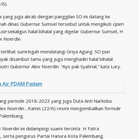
/6).
a yang juga akrab dengan panggilan SO ini datang ke
mah dinas Gubernur Sumsel tersebut untuk mengikuti
open
use
sekaligus halal bihalal yang digelar Gubernur Sumsel, H
x Noerdin.
terlihat sumringah mendatangi Griya Agung. SO pun
yak disambut tamu yang juga menghadiri halal bihalal.
utri Gubernur Alex Noerdin. “Ayo pak Syahrial,” kata Lury.
sa Air PDAM Padam
bang periode 2018-2023 yang juga Duta Anti Narkoba
Alex Noerdin , Kamis (22/6) resmi mengembalikan formulir
 Palembang.
Noerdin ini didampingi suami tercinta H Fatra
, serta pengurus Partai Hanura Kota Palembang.