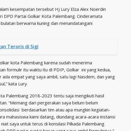
dalam kesempatan tersebut Hj Lury Elza Alex Noerdin
i DPD Partai Golkar Kota Palembang. Cinderamata
-bulatan berwarna kuning dan menandatangani
n Teroris di Sigi
 Golkar kota Palembang karena sudah menerima
formulir itu waktu itu di PDIP, Golkar ini yang kedua,
ir ada empat yang saya ambil, satu lagi Nasdem, dan yang
l,” kata Lury.
ota Palembang 2018-2023 tentu saja mengikuti hasil
sultan. “Memang dari pergerakan saya belum belum
onsolidasi berdasarkan tim atau apa mungkin kegiatan-
ara mahasiswa kami datang, diundang acara-acara instansi
 niat saya untuk terus di konsilasi Pilkada Palembang
eh DPP partai-partai besar yang saya ambil formulirnya,”