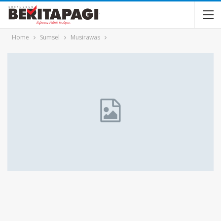
Home
Sumsel
Musirawas