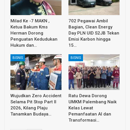
Milad Ke -7 MAKN ,
702 Pegawai Ambil
Ketua Bakum Kms
Bagian, Clean Energy
Herman Dorong
Day PLN UID S2JB Tekan
Penguatan Kedudukan
Emisi Karbon hingga
Hukum dan…
15…
BISNIS
BISNIS
Wujudkan Zero Accident
Ratu Dewa Dorong
Selama Pit Stop Part II
UMKM Palembang Naik
2026, Kilang Plaju
Kelas Lewat
Tanamkan Budaya…
Pemanfaatan AI dan
Transformasi…