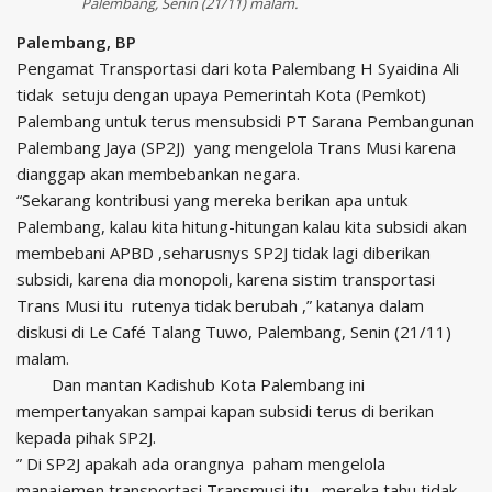
Palembang, Senin (21/11) malam.
Palembang, BP
Pengamat Transportasi dari kota Palembang H Syaidina Ali
tidak
setuju dengan upaya Pemerintah Kota (Pemkot)
Palembang untuk terus mensubsidi
PT Sarana Pembangunan
Palembang Jaya (
SP2J
)
yang mengelola Trans Musi karena
dianggap akan membebankan negara.
“Sekarang kontribusi yang mereka berikan apa untuk
Palembang, kalau kita hitung-hitungan kalau kita subsidi akan
membebani APBD ,seharusnys SP2J tidak lagi diberikan
subsidi, karena dia monopoli, karena sistim transportasi
Trans Musi itu
rutenya tidak berubah ,” katanya dalam
diskusi di Le Café Talang Tuwo, Palembang, Senin (21/11)
malam.
Dan mantan Kadishub Kota Palembang ini
mempertanyakan sampai kapan subsidi terus di berikan
kepada pihak SP2J.
” Di SP2J apakah ada orangnya
paham mengelola
manajemen transportasi Transmusi itu,
mereka tahu tidak